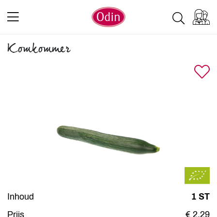
Komkommer
Inhoud
1 ST
Prijs
€ 2,29