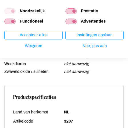
Lupine
niet aanwezig
Noodzakelijk
Prestatie
Mosterd
niet aanwezig
Noten
niet aanwezig
Functioneel
Advertenties
Schaaldieren
niet aanwezig
Selderij
niet aanwezig
Accepteer alles
Instellingen opslaan
Sesam
niet aanwezig
Weigeren
Nee, pas aan
Soja
niet aanwezig
Vis
niet aanwezig
Weekdieren
niet aanwezig
Zwaveldioxide / sulfieten
niet aanwezig
Productspecificaties
Land van herkomst
NL
Artikelcode
3207