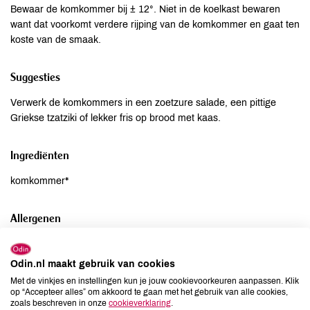
Bewaar de komkommer bij ± 12°. Niet in de koelkast bewaren
want dat voorkomt verdere rijping van de komkommer en gaat ten
koste van de smaak.
Suggesties
Verwerk de komkommers in een zoetzure salade, een pittige
Griekse tzatziki of lekker fris op brood met kaas.
Ingrediënten
komkommer*
Allergenen
Aardnoten
niet aanwezig
Ei
niet aanwezig
Odin.nl maakt gebruik van cookies
Met de vinkjes en instellingen kun je jouw cookievoorkeuren aanpassen. Klik
Gluten
niet aanwezig
op “Accepteer alles” om akkoord te gaan met het gebruik van alle cookies,
Lactose
niet aanwezig
zoals beschreven in onze
cookieverklaring
.