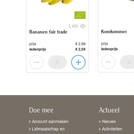
1 KG
Komkommer
Bananen fair trade
prijs
prijs
€ 2,99
ledenprijs
ledenprijs
€ 2,59
Doe mee
Actueel
Account aanmaken
Nieuws
Lidmaatschap en
Activiteiten