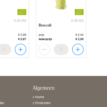
0.25 KG
0.35 KG
Broccoli
€ 0,99
prijs
€ 2,44
€ 0,87
ledenprijs
€ 2,09
Algemeen
Home
ier
Producten