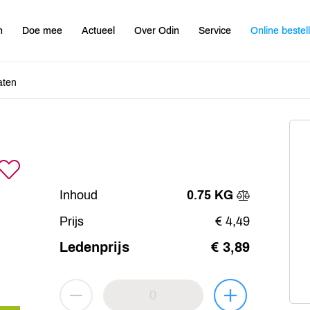
n
Doe mee
Actueel
Over Odin
Service
Online bestel
aten
Inhoud
0.75 KG
Prijs
€ 4,49
Ledenprijs
€ 3,89