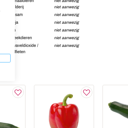
Schaaldieren
niet aanwezig
Selderij
niet aanwezig
p
Sesam
niet aanwezig
Soja
niet aanwezig
Vis
niet aanwezig
Weekdieren
niet aanwezig
Zwaveldioxide /
niet aanwezig
sulfieten