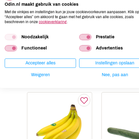
Aardnoten
niet aanwezig
Odin.nl maakt gebruik van cookies
Ei
niet aanwezig
Met de vinkjes en instellingen kun je jouw cookievoorkeuren aanpassen. Klik o
“Accepteer alles” om akkoord te gaan met het gebruik van alle cookies, zoals
Gluten
niet aanwezig
beschreven in onze
cookieverklaring
.
Lactose
niet aanwezig
Lupine
niet aanwezig
Noodzakelijk
Prestatie
Mosterd
niet aanwezig
Functioneel
Advertenties
Noten
niet aanwezig
Accepteer alles
Instellingen opslaan
Weigeren
Nee, pas aan
Anderen kochten ook