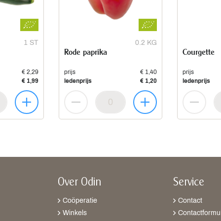
1 ST
0.2 KG
Rode paprika
Courgette
€ 2,29
prijs
€ 1,40
prijs
€ 1,99
ledenprijs
€ 1,20
ledenprijs
Over Odin
Service
Coöperatie
Contact
Winkels
Contactformul