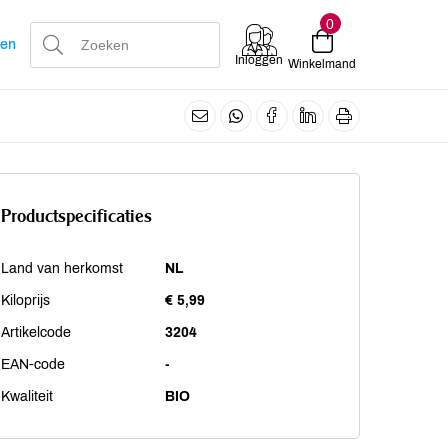
0
len
Inloggen
Winkelmand
Productspecificaties
Land van herkomst
NL
Kiloprijs
€ 5,99
Artikelcode
3204
EAN-code
-
Kwaliteit
BIO