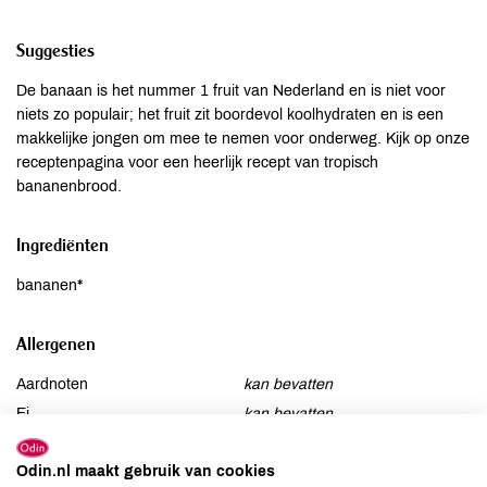
Suggesties
De banaan is het nummer 1 fruit van Nederland en is niet voor
niets zo populair; het fruit zit boordevol koolhydraten en is een
makkelijke jongen om mee te nemen voor onderweg. Kijk op onze
receptenpagina voor een heerlijk recept van tropisch
bananenbrood.
Ingrediënten
bananen*
Allergenen
Aardnoten
kan bevatten
Ei
kan bevatten
Gluten
kan bevatten
Odin.nl maakt gebruik van cookies
Lactose
kan bevatten