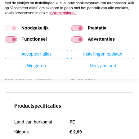
Met de vinkjes en instellingen kun je jouw cookievoorkeuren aanpassen. Klik
Lupine
kan bevatten
op “Accepteer alles” om akkoord te gaan met het gebruik van alle cookies,
Mosterd
kan bevatten
zoals beschreven in onze
cookieverklaring
.
Noten
kan bevatten
Noodzakelijk
Prestatie
Schaaldieren
kan bevatten
Selderij
kan bevatten
Functioneel
Advertenties
Sesam
kan bevatten
Soja
kan bevatten
Accepteer alles
Instellingen opslaan
Vis
kan bevatten
Weigeren
Nee, pas aan
Weekdieren
kan bevatten
Zwaveldioxide / sulfieten
kan bevatten
Productspecificaties
Land van herkomst
PE
Kiloprijs
€ 2,99