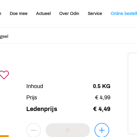
n
Doe mee
Actueel
Over Odin
Service
Online bestel
geel
Inhoud
0.5 KG
Prijs
€ 4,99
Ledenprijs
€ 4,49