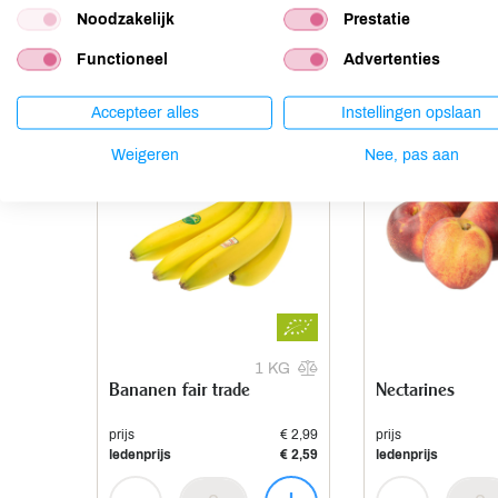
Noodzakelijk
Prestatie
Anderen kochten ook
Functioneel
Advertenties
Accepteer alles
Instellingen opslaan
Aanbieding
Weigeren
Nee, pas aan
1 KG
Bananen fair trade
Nectarines
prijs
€ 2,99
prijs
ledenprijs
€ 2,59
ledenprijs