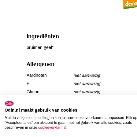
.
Ingrediënten
pruimen geel*
Allergenen
Aardnoten
niet aanwezig
Ei
niet aanwezig
Gluten
niet aanwezig
Lactose
niet aanwezig
Lupine
niet aanwezig
Odin.nl maakt gebruik van cookies
Mosterd
niet aanwezig
Met de vinkjes en instellingen kun je jouw cookievoorkeuren aanpassen. Klik o
“Accepteer alles” om akkoord te gaan met het gebruik van alle cookies, zoals
Noten
niet aanwezig
beschreven in onze
cookieverklaring
.