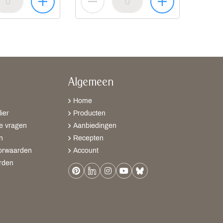
Algemeen
Home
ier
Producten
e vragen
Aanbiedingen
n
Recepten
orwaarden
Account
rden