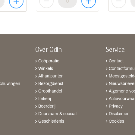
Over Odin
Service
Coöperatie
Contact
Winkels
Contactformul
Afhaalpunten
Meestgesteld
schuwingen
Bezorgdienst
Nieuwsbrieve
Groothandel
Algemene vo
Imkerij
Actievoorwaa
Boerderij
Privacy
Duurzaam & sociaal
Disclaimer
Geschiedenis
Cookies