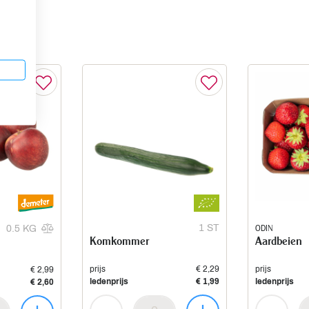
1 ST
ODIN
0.5 KG
Komkommer
Aardbeien
prijs
€ 2,29
prijs
€ 2,99
ledenprijs
€ 1,99
ledenprijs
€ 2,60