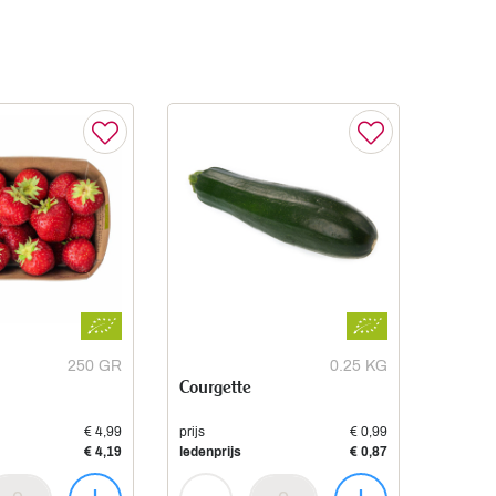
250 GR
0.25 KG
Courgette
€ 4,99
prijs
€ 0,99
€ 4,19
ledenprijs
€ 0,87