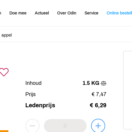
n
Doe mee
Actueel
Over Odin
Service
Online bestel
 appel
Inhoud
1.5 KG
Prijs
€ 7,47
Ledenprijs
€ 6,29