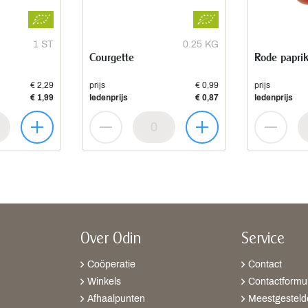
1 ST
0.25 KG
Courgette
Rode papri
€ 2,29
prijs
€ 0,99
prijs
€ 1,99
ledenprijs
€ 0,87
ledenprijs
Over Odin
Service
Coöperatie
Contact
Winkels
Contactformul
Afhaalpunten
Meestgesteld