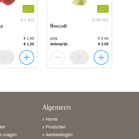
0.2 KG
0.35 KG
ka
Broccoli
€ 1,40
prijs
€ 2,44
€ 1,20
ledenprijs
€ 2,09
Algemeen
Home
ier
Producten
e vragen
Aanbiedingen