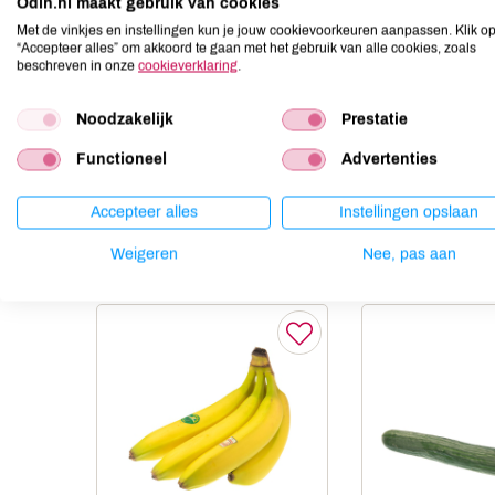
Odin.nl maakt gebruik van cookies
Ei
niet aanwezig
Met de vinkjes en instellingen kun je jouw cookievoorkeuren aanpassen. Klik o
Gluten
niet aanwezig
“Accepteer alles” om akkoord te gaan met het gebruik van alle cookies, zoals
beschreven in onze
cookieverklaring
.
Lactose
niet aanwezig
Lupine
niet aanwezig
Noodzakelijk
Prestatie
Mosterd
niet aanwezig
Noten
niet aanwezig
Functioneel
Advertenties
Accepteer alles
Instellingen opslaan
Anderen kochten ook
Weigeren
Nee, pas aan