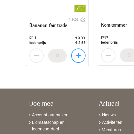
1 KG
Komkommer
Bananen fair trade
prijs
prijs
€ 2,99
ledenprijs
ledenprijs
€ 2,59
Doe mee
Actueel
Account aanmaken
Nieuws
Lidmaatschap en
Activiteiten
ledenvoordeel
Vacatures