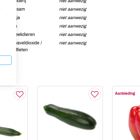
Selderij
niet aanwezig
p
Sesam
niet aanwezig
Soja
niet aanwezig
Vis
niet aanwezig
Weekdieren
niet aanwezig
Zwaveldioxide /
niet aanwezig
sulfieten
Aanbieding