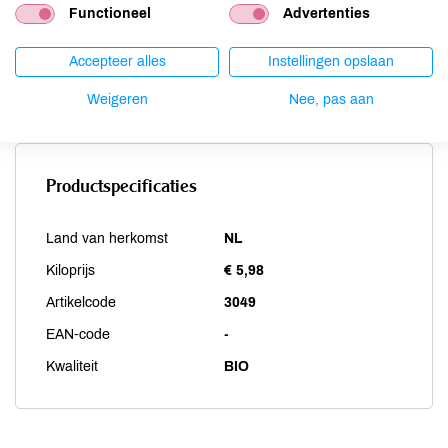
Functioneel
Advertenties
Soja
niet aanwezig
Vis
niet aanwezig
Accepteer alles
Instellingen opslaan
Weekdieren
niet aanwezig
Zwaveldioxide / sulfieten
niet aanwezig
Weigeren
Nee, pas aan
Productspecificaties
Land van herkomst
NL
Kiloprijs
€ 5,98
Artikelcode
3049
EAN-code
-
Kwaliteit
BIO