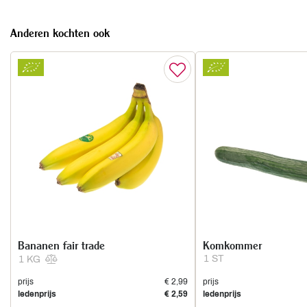
Anderen kochten ook
Bananen fair trade
Komkommer
1 ST
1 KG
prijs
€ 2,99
prijs
ledenprijs
€ 2,59
ledenprijs