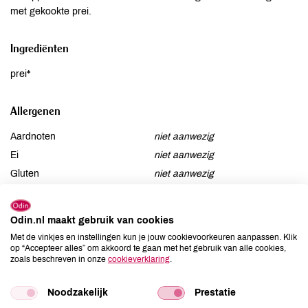
met gekookte prei.
Ingrediënten
prei*
Allergenen
Aardnoten
niet aanwezig
Ei
niet aanwezig
Gluten
niet aanwezig
Lactose
niet aanwezig
Lupine
niet aanwezig
Odin.nl maakt gebruik van cookies
Mosterd
niet aanwezig
Met de vinkjes en instellingen kun je jouw cookievoorkeuren aanpassen. Klik
Noten
niet aanwezig
op “Accepteer alles” om akkoord te gaan met het gebruik van alle cookies,
zoals beschreven in onze
cookieverklaring
.
Schaaldieren
niet aanwezig
Selderij
niet aanwezig
Noodzakelijk
Prestatie
Sesam
niet aanwezig