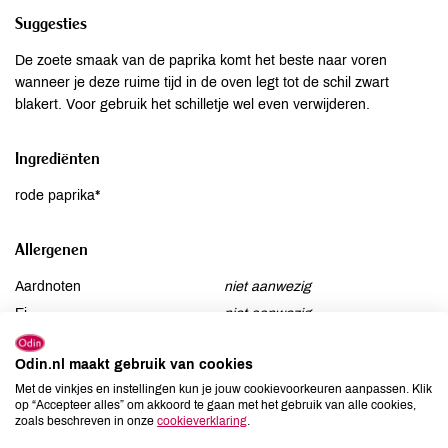
Suggesties
De zoete smaak van de paprika komt het beste naar voren
wanneer je deze ruime tijd in de oven legt tot de schil zwart
blakert. Voor gebruik het schilletje wel even verwijderen.
Ingrediënten
rode paprika*
Allergenen
Aardnoten
niet aanwezig
Ei
niet aanwezig
Gluten
niet aanwezig
Odin.nl maakt gebruik van cookies
Lactose
niet aanwezig
Met de vinkjes en instellingen kun je jouw cookievoorkeuren aanpassen. Klik
Lupine
niet aanwezig
op “Accepteer alles” om akkoord te gaan met het gebruik van alle cookies,
zoals beschreven in onze
cookieverklaring
.
Mosterd
niet aanwezig