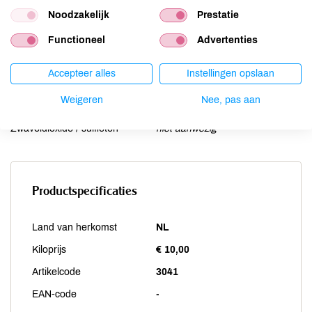
Noten
niet aanwezig
Noodzakelijk
Prestatie
Schaaldieren
niet aanwezig
Selderij
niet aanwezig
Functioneel
Advertenties
Sesam
niet aanwezig
Soja
niet aanwezig
Accepteer alles
Instellingen opslaan
Vis
niet aanwezig
Weigeren
Nee, pas aan
Weekdieren
niet aanwezig
Zwaveldioxide / sulfieten
niet aanwezig
Productspecificaties
Land van herkomst
NL
Kiloprijs
€ 10,00
Artikelcode
3041
EAN-code
-