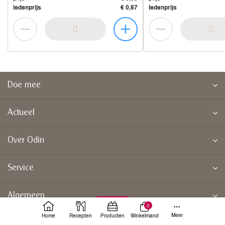
ledenprijs
€ 0,87
ledenprijs
Doe mee
Actueel
Over Odin
Service
Algemeen
0
Meer
Home
Recepten
Producten
Winkelmand