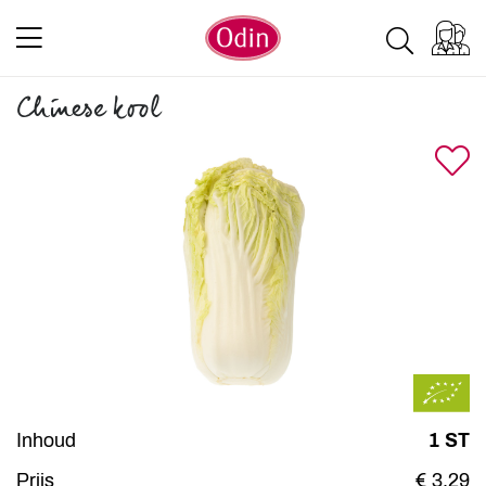
Chinese kool
Inhoud
1 ST
Prijs
€ 3,29