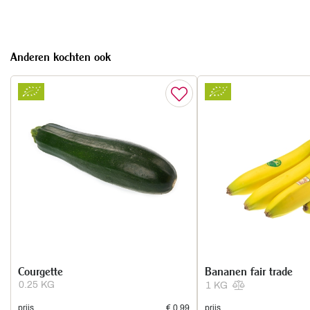
Anderen kochten ook
Courgette
Bananen fair trade
0.25 KG
1 KG
prijs
€ 0,99
prijs