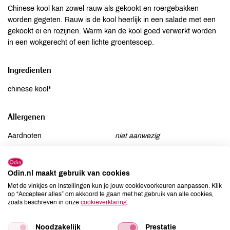
Chinese kool kan zowel rauw als gekookt en roergebakken
worden gegeten. Rauw is de kool heerlijk in een salade met een
gekookt ei en rozijnen. Warm kan de kool goed verwerkt worden
in een wokgerecht of een lichte groentesoep.
Ingrediënten
chinese kool*
Allergenen
Aardnoten
niet aanwezig
Ei
niet aanwezig
Gluten
niet aanwezig
Odin.nl maakt gebruik van cookies
Lactose
niet aanwezig
Met de vinkjes en instellingen kun je jouw cookievoorkeuren aanpassen. Klik
Lupine
niet aanwezig
op “Accepteer alles” om akkoord te gaan met het gebruik van alle cookies,
zoals beschreven in onze
cookieverklaring
.
Mosterd
niet aanwezig
Noten
niet aanwezig
Noodzakelijk
Prestatie