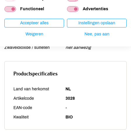
Schaaldieren
niet aanwezig
Selderij
niet aanwezig
Functioneel
Advertenties
Sesam
niet aanwezig
Accepteer alles
Instellingen opslaan
Soja
niet aanwezig
Vis
niet aanwezig
Weigeren
Nee, pas aan
Weekdieren
niet aanwezig
Zwaveldioxide / sulfieten
niet aanwezig
Productspecificaties
Land van herkomst
NL
Artikelcode
3028
EAN-code
-
Kwaliteit
BIO