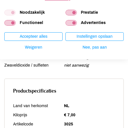
Mosterd
niet aanwezig
Noodzakelijk
Prestatie
Noten
niet aanwezig
Schaaldieren
niet aanwezig
Functioneel
Advertenties
Selderij
niet aanwezig
Sesam
niet aanwezig
Accepteer alles
Instellingen opslaan
Soja
niet aanwezig
Weigeren
Nee, pas aan
Vis
niet aanwezig
Weekdieren
niet aanwezig
Zwaveldioxide / sulfieten
niet aanwezig
Productspecificaties
Land van herkomst
NL
Kiloprijs
€ 7,00
Artikelcode
3025