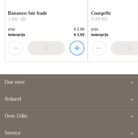
Bananen fair trade
Courgette
0.25 KG
1 KG
prijs
€ 2,99
prijs
ledenprijs
€ 2,59
ledenprijs
Doe mee
Actueel
Over Odin
Service