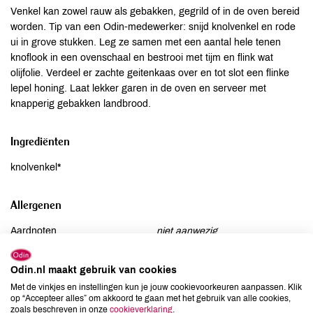
Venkel kan zowel rauw als gebakken, gegrild of in de oven bereid
worden. Tip van een Odin-medewerker: snijd knolvenkel en rode
ui in grove stukken. Leg ze samen met een aantal hele tenen
knoflook in een ovenschaal en bestrooi met tijm en flink wat
olijfolie. Verdeel er zachte geitenkaas over en tot slot een flinke
lepel honing. Laat lekker garen in de oven en serveer met
knapperig gebakken landbrood.
Ingrediënten
knolvenkel*
Allergenen
Aardnoten
niet aanwezig
Ei
niet aanwezig
Gluten
niet aanwezig
Odin.nl maakt gebruik van cookies
Met de vinkjes en instellingen kun je jouw cookievoorkeuren aanpassen. Klik
Lactose
niet aanwezig
op “Accepteer alles” om akkoord te gaan met het gebruik van alle cookies,
Lupine
niet aanwezig
zoals beschreven in onze
cookieverklaring
.