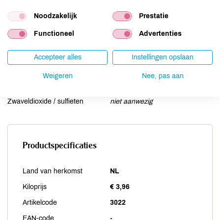
Noten
niet aanwezig
Noodzakelijk
Prestatie
Schaaldieren
niet aanwezig
Functioneel
Advertenties
Selderij
niet aanwezig
Sesam
niet aanwezig
Accepteer alles
Instellingen opslaan
Soja
niet aanwezig
Vis
niet aanwezig
Weigeren
Nee, pas aan
Weekdieren
niet aanwezig
Zwaveldioxide / sulfieten
niet aanwezig
Productspecificaties
Land van herkomst
NL
Kiloprijs
€ 3,96
Artikelcode
3022
EAN-code
-