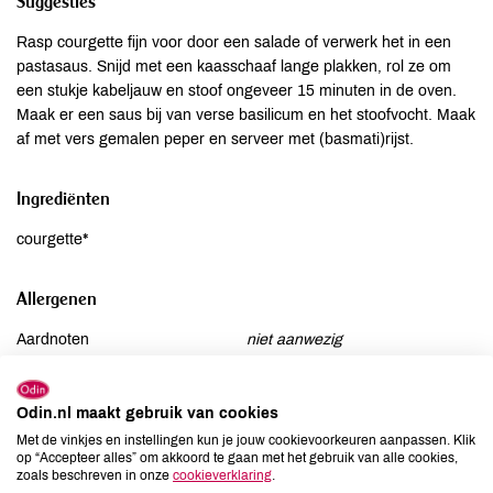
Suggesties
Rasp courgette fijn voor door een salade of verwerk het in een
pastasaus. Snijd met een kaasschaaf lange plakken, rol ze om
een stukje kabeljauw en stoof ongeveer 15 minuten in de oven.
Maak er een saus bij van verse basilicum en het stoofvocht. Maak
af met vers gemalen peper en serveer met (basmati)rijst.
Ingrediënten
courgette*
Allergenen
Aardnoten
niet aanwezig
Ei
niet aanwezig
Gluten
niet aanwezig
Odin.nl maakt gebruik van cookies
Lactose
niet aanwezig
Met de vinkjes en instellingen kun je jouw cookievoorkeuren aanpassen. Klik
op “Accepteer alles” om akkoord te gaan met het gebruik van alle cookies,
Lupine
niet aanwezig
zoals beschreven in onze
cookieverklaring
.
Mosterd
niet aanwezig