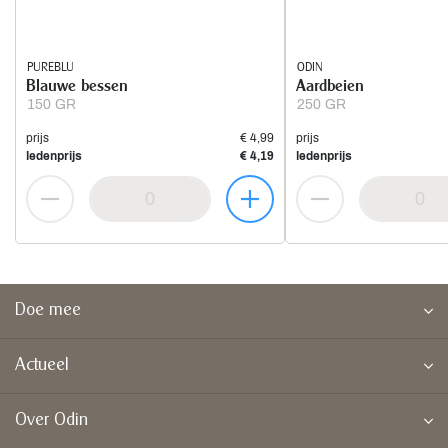
PUREBLU
ODIN
Blauwe bessen
Aardbeien
150 GR
250 GR
prijs
€ 4,99
prijs
ledenprijs
€ 4,19
ledenprijs
Doe mee
Actueel
Over Odin