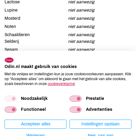
Lactose
niet aanwezig
Lupine
niet aanwezig
Mosterd
niet aanwezig
Noten
niet aanwezig
Schaaldieren
niet aanwezig
Selderij
niet aanwezig
Sesam
niet aanwezig
Soja
niet aanwezig
Vis
niet aanwezig
Odin.nl maakt gebruik van cookies
Met de vinkjes en instellingen kun je jouw cookievoorkeuren aanpassen. Klik
Weekdieren
niet aanwezig
op “Accepteer alles” om akkoord te gaan met het gebruik van alle cookies,
Zwaveldioxide / sulfieten
niet aanwezig
zoals beschreven in onze
cookieverklaring
.
Noodzakelijk
Prestatie
Productspecificaties
Functioneel
Advertenties
Accepteer alles
Instellingen opslaan
Land van herkomst
NL
Kiloprijs
€ 39,92
Weigeren
Nee, pas aan