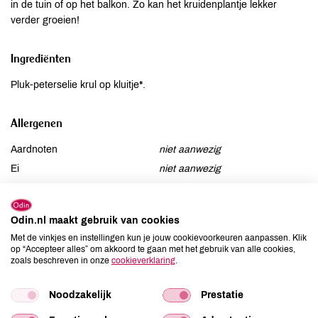
in de tuin of op het balkon. Zo kan het kruidenplantje lekker
verder groeien!
Ingrediënten
Pluk-peterselie krul op kluitje*.
Allergenen
Aardnoten
niet aanwezig
Ei
niet aanwezig
Gluten
niet aanwezig
Lactose
niet aanwezig
Odin.nl maakt gebruik van cookies
Lupine
niet aanwezig
Met de vinkjes en instellingen kun je jouw cookievoorkeuren aanpassen. Klik
Mosterd
niet aanwezig
op “Accepteer alles” om akkoord te gaan met het gebruik van alle cookies,
zoals beschreven in onze
cookieverklaring
.
Noten
niet aanwezig
Schaaldieren
niet aanwezig
Noodzakelijk
Prestatie
Selderij
niet aanwezig