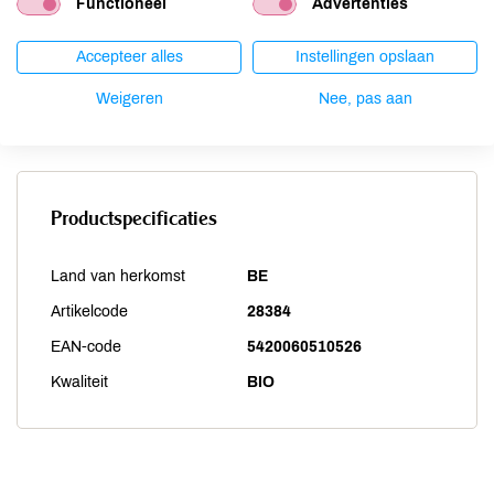
Sesam
niet aanwezig
Functioneel
Advertenties
Soja
niet aanwezig
Accepteer alles
Instellingen opslaan
Vis
niet aanwezig
Weekdieren
niet aanwezig
Weigeren
Nee, pas aan
Zwaveldioxide / sulfieten
niet aanwezig
Productspecificaties
Land van herkomst
BE
Artikelcode
28384
EAN-code
5420060510526
Kwaliteit
BIO