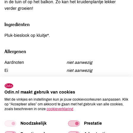
in de tuin of op het balkon. Zo kan het kruidenplantje lekker
verder groeien!
Ingrediënten
Pluk-bieslook op kluitje*.
Allergenen
Aardnoten
niet aanwezig
Ei
niet aanwezig
Gluten
niet aanwezig
Lactose
niet aanwezig
Odin.nl maakt gebruik van cookies
Lupine
niet aanwezig
Met de vinkjes en instellingen kun je jouw cookievoorkeuren aanpassen. Klik
Mosterd
niet aanwezig
op “Accepteer alles” om akkoord te gaan met het gebruik van alle cookies,
zoals beschreven in onze
cookieverklaring
.
Noten
niet aanwezig
Schaaldieren
niet aanwezig
Noodzakelijk
Prestatie
Selderij
niet aanwezig