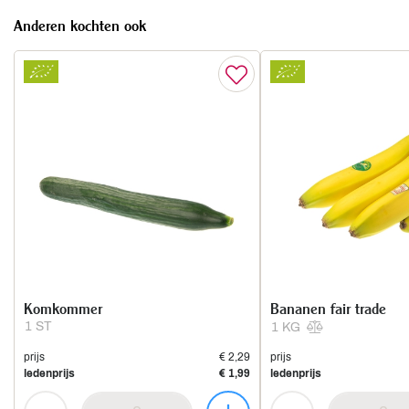
Anderen kochten ook
Komkommer
Bananen fair trade
1 ST
1 KG
prijs
€ 2,29
prijs
ledenprijs
€ 1,99
ledenprijs