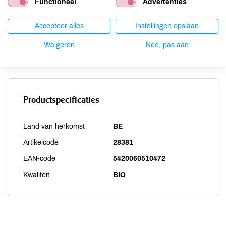
Sesam
niet aanwezig
Functioneel
Advertenties
Soja
niet aanwezig
Accepteer alles
Instellingen opslaan
Vis
niet aanwezig
Weekdieren
niet aanwezig
Weigeren
Nee, pas aan
Zwaveldioxide / sulfieten
niet aanwezig
Productspecificaties
Land van herkomst
BE
Artikelcode
28381
EAN-code
5420060510472
Kwaliteit
BIO