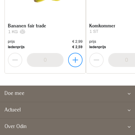
Bananen fair trade
Komkommer
1 ST
1 KG
prijs
€ 2,99
prijs
ledenprijs
€ 2,59
ledenprijs
Doe mee
Actueel
Over Odin