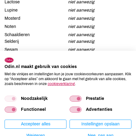
Lactose
niet aanwezig
Lupine
niet aanwezig
Mosterd
niet aanwezig
Noten
niet aanwezig
Schaaldieren
niet aanwezig
Selderij
niet aanwezig
Sesam
niet aanwezig
Soja
niet aanwezig
Vis
niet aanwezig
Odin.nl maakt gebruik van cookies
Met de vinkjes en instellingen kun je jouw cookievoorkeuren aanpassen. Klik
Weekdieren
niet aanwezig
op “Accepteer alles” om akkoord te gaan met het gebruik van alle cookies,
Zwaveldioxide / sulfieten
niet aanwezig
zoals beschreven in onze
cookieverklaring
.
Noodzakelijk
Prestatie
Productspecificaties
Functioneel
Advertenties
Accepteer alles
Instellingen opslaan
Land van herkomst
NL
Kiloprijs
€ 28,17
Weigeren
Nee, pas aan