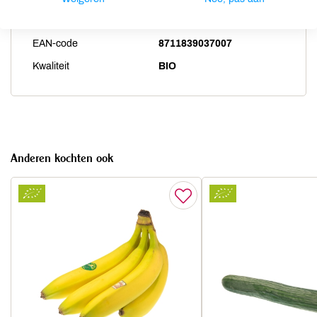
Artikelcode
28128
EAN-code
8711839037007
Kwaliteit
BIO
Anderen kochten ook