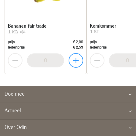
Bananen fair trade
Komkommer
1 ST
1 KG
prijs
€ 2,99
prijs
ledenprijs
€ 2,59
ledenprijs
Doe mee
Actueel
Over Odin