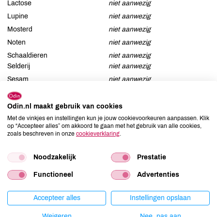
Lactose
niet aanwezig
Lupine
niet aanwezig
Mosterd
niet aanwezig
Noten
niet aanwezig
Schaaldieren
niet aanwezig
Selderij
niet aanwezig
Sesam
niet aanwezig
Soja
niet aanwezig
Vis
niet aanwezig
Odin.nl maakt gebruik van cookies
Met de vinkjes en instellingen kun je jouw cookievoorkeuren aanpassen. Klik
Weekdieren
niet aanwezig
op “Accepteer alles” om akkoord te gaan met het gebruik van alle cookies,
Zwaveldioxide / sulfieten
niet aanwezig
zoals beschreven in onze
cookieverklaring
.
Noodzakelijk
Prestatie
Productspecificaties
Functioneel
Advertenties
Accepteer alles
Instellingen opslaan
Land van herkomst
NL
Kiloprijs
€ 16,90
Weigeren
Nee, pas aan