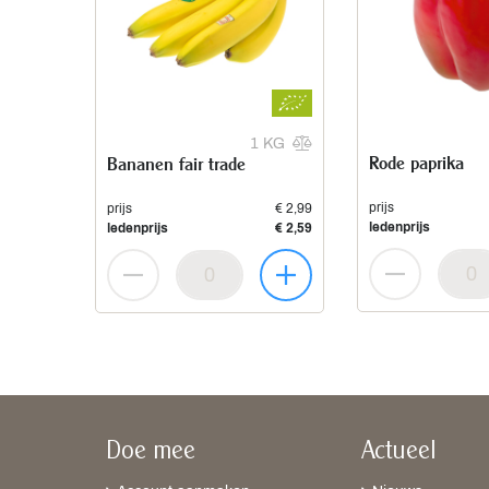
1 KG
Rode paprika
Bananen fair trade
prijs
prijs
€ 2,99
ledenprijs
ledenprijs
€ 2,59
Doe mee
Actueel