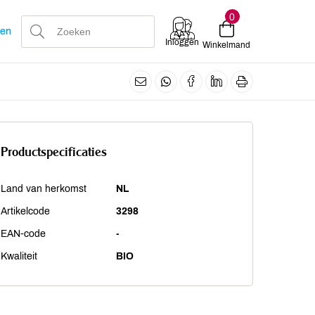
0
len
Inloggen
Winkelmand
Productspecificaties
Land van herkomst
NL
Artikelcode
3298
EAN-code
-
Kwaliteit
BIO