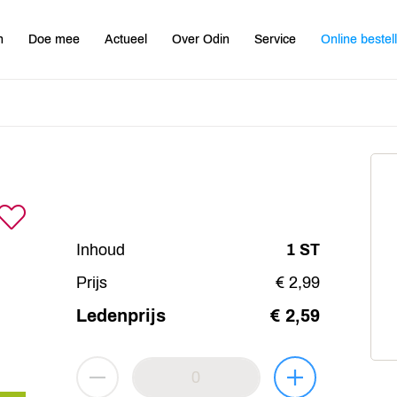
n
Doe mee
Actueel
Over Odin
Service
Online bestel
Inhoud
1 ST
Prijs
€ 2,99
Ledenprijs
€ 2,59