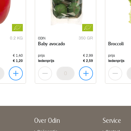
0.2 KG
ODIN
350 GR
Baby avocado
Broccoli
€ 1,40
prijs
€ 2,99
prijs
€ 1,20
ledenprijs
€ 2,59
ledenprijs
Over Odin
Service