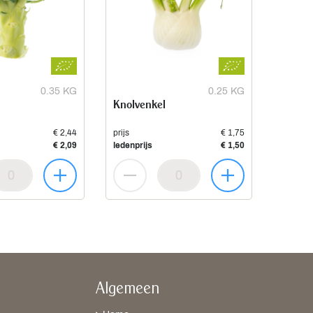
0.35 KG
0.25 KG
Knolvenkel
€ 2,44
prijs
€ 1,75
€ 2,09
ledenprijs
€ 1,50
Algemeen