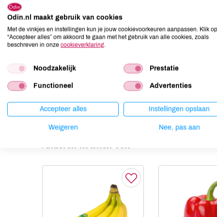
Allergenen
Odin.nl maakt gebruik van cookies
Aardnoten
niet aanwezig
Met de vinkjes en instellingen kun je jouw cookievoorkeuren aanpassen. Klik o
Ei
niet aanwezig
“Accepteer alles” om akkoord te gaan met het gebruik van alle cookies, zoals
beschreven in onze
cookieverklaring
.
Gluten
niet aanwezig
Lactose
niet aanwezig
Noodzakelijk
Prestatie
Lupine
niet aanwezig
Functioneel
Advertenties
Mosterd
niet aanwezig
Noten
niet aanwezig
Accepteer alles
Instellingen opslaan
Weigeren
Nee, pas aan
Anderen kochten ook