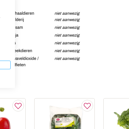
Schaaldieren
niet aanwezig
p
Selderij
niet aanwezig
Sesam
niet aanwezig
Soja
niet aanwezig
Vis
niet aanwezig
Weekdieren
niet aanwezig
Zwaveldioxide /
niet aanwezig
sulfieten