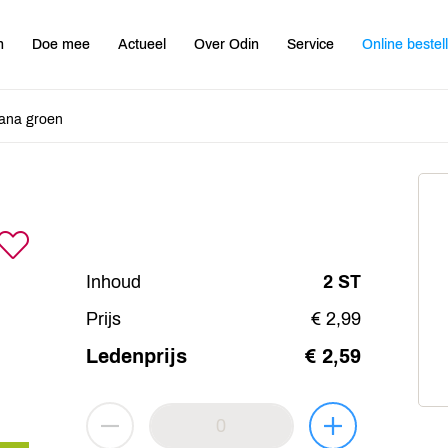
n
Doe mee
Actueel
Over Odin
Service
Online bestel
ana groen
Inhoud
2 ST
Prijs
€ 2,99
Ledenprijs
€ 2,59