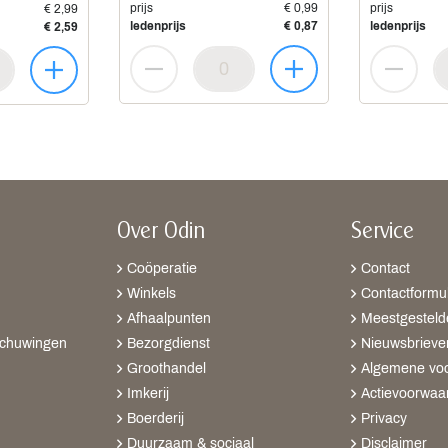
prijs
€ 0,99
prijs
€ 2,99
ledenprijs
€ 0,87
ledenprijs
€ 2,59
Over Odin
Service
Coöperatie
Contact
Winkels
Contactformul
Afhaalpunten
Meestgesteld
schuwingen
Bezorgdienst
Nieuwsbrieve
Groothandel
Algemene vo
Imkerij
Actievoorwaa
Boerderij
Privacy
Duurzaam & sociaal
Disclaimer