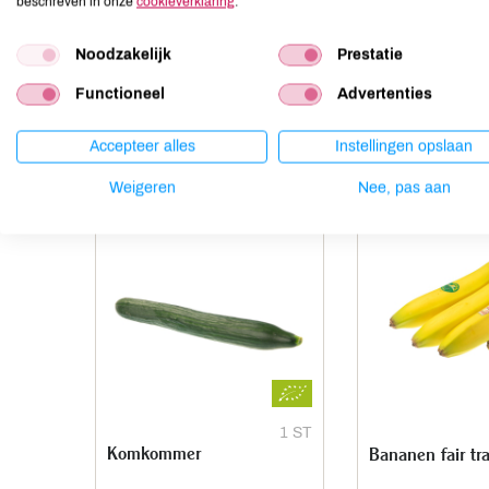
beschreven in onze
cookieverklaring
.
Noten
niet aanwezig
Noodzakelijk
Prestatie
Functioneel
Advertenties
Anderen kochten ook
Accepteer alles
Instellingen opslaan
Weigeren
Nee, pas aan
1 ST
Komkommer
Bananen fair tr