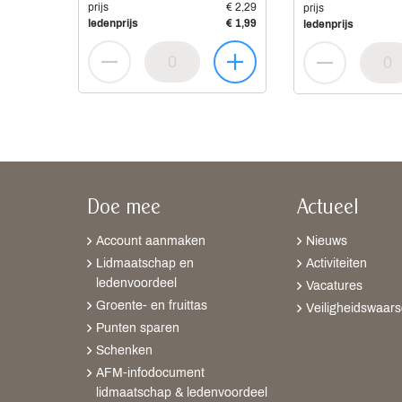
prijs
€ 2,29
prijs
ledenprijs
€ 1,99
ledenprijs
Doe mee
Actueel
Account aanmaken
Nieuws
Lidmaatschap en
Activiteiten
ledenvoordeel
Vacatures
Groente- en fruittas
Veiligheidswaar
Punten sparen
Schenken
AFM-infodocument
lidmaatschap & ledenvoordeel