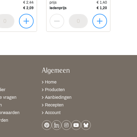
€ 2,44
prijs
€ 1,40
€ 2,09
ledenprijs
€ 1,20
Algemeen
Home
ier
Producten
e vragen
Aanbiedingen
n
Recepten
orwaarden
Account
rden