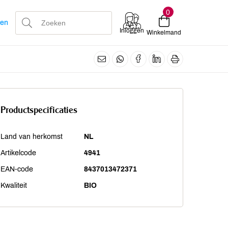
0
len
Inloggen
Winkelmand
Productspecificaties
Land van herkomst
NL
Artikelcode
4941
EAN-code
8437013472371
Kwaliteit
BIO