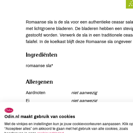
Romaanse sla is de sla voor een authentieke ceasar salad.
met lichtgroene bladeren. De bladeren hebben een stevi
gestoofd worden. Verwerk de sla in een traditionele ceas
falafel. In de koelkast blijft deze Romaanse sla ongeveer
Ingrediënten
romaanse sla*
Allergenen
Aardnoten
niet aanwezig
Ei
niet aanwezig
Gluten
niet aanwezig
Odin.nl maakt gebruik van cookies
Lactose
niet aanwezig
Met de vinkjes en instellingen kun je jouw cookievoorkeuren aanpassen. Klik o
Lupine
niet aanwezig
“Accepteer alles” om akkoord te gaan met het gebruik van alle cookies, zoals
Mosterd
niet aanwezig