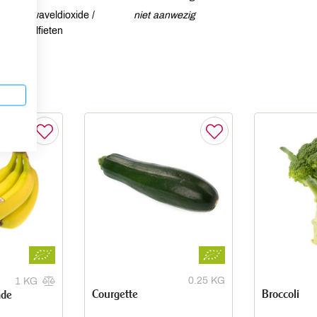
Zwaveldioxide /
niet aanwezig
sulfieten
0.25 KG
1 KG
Courgette
Broccoli
ade