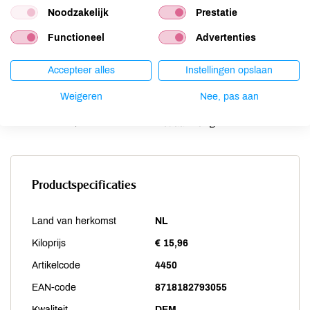
Noodzakelijk
Prestatie
Schaaldieren
niet aanwezig
Selderij
niet aanwezig
Functioneel
Advertenties
Sesam
niet aanwezig
Soja
niet aanwezig
Accepteer alles
Instellingen opslaan
Vis
niet aanwezig
Weigeren
Nee, pas aan
Weekdieren
niet aanwezig
Zwaveldioxide / sulfieten
niet aanwezig
Productspecificaties
Land van herkomst
NL
Kiloprijs
€ 15,96
Artikelcode
4450
EAN-code
8718182793055
Kwaliteit
DEM