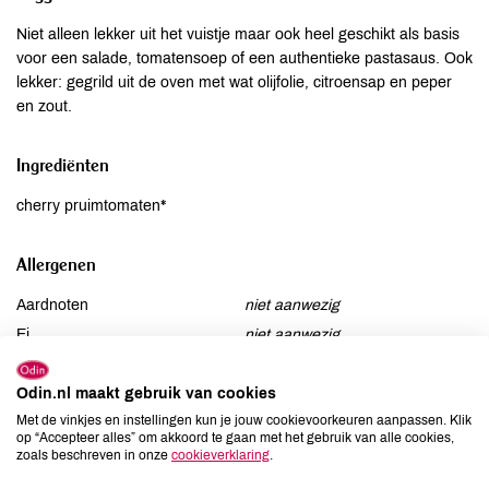
Niet alleen lekker uit het vuistje maar ook heel geschikt als basis
voor een salade, tomatensoep of een authentieke pastasaus. Ook
lekker: gegrild uit de oven met wat olijfolie, citroensap en peper
en zout.
Ingrediënten
cherry pruimtomaten*
Allergenen
Aardnoten
niet aanwezig
Ei
niet aanwezig
Gluten
niet aanwezig
Lactose
Odin.nl maakt gebruik van cookies
niet aanwezig
Met de vinkjes en instellingen kun je jouw cookievoorkeuren aanpassen. Klik
Lupine
niet aanwezig
op “Accepteer alles” om akkoord te gaan met het gebruik van alle cookies,
Mosterd
niet aanwezig
zoals beschreven in onze
cookieverklaring
.
Noten
niet aanwezig