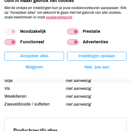
Odin.nl maakt gebruik van cookies
Aardnoten
niet aanwezig
Met de vinkjes en instellingen kun je jouw cookievoorkeuren aanpassen. Klik
Ei
niet aanwezig
op “Accepteer alles” om akkoord te gaan met het gebruik van alle cookies,
zoals beschreven in onze
cookieverklaring
.
Gluten
niet aanwezig
Lactose
niet aanwezig
Noodzakelijk
Prestatie
Lupine
niet aanwezig
Functioneel
Advertenties
Mosterd
niet aanwezig
Noten
niet aanwezig
Accepteer alles
Instellingen opslaan
Schaaldieren
niet aanwezig
Selderij
niet aanwezig
Weigeren
Nee, pas aan
Sesam
niet aanwezig
Soja
niet aanwezig
Vis
niet aanwezig
Weekdieren
niet aanwezig
Zwaveldioxide / sulfieten
niet aanwezig
Productspecificaties