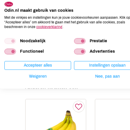
Allergenen
Odin.nl maakt gebruik van cookies
Aardnoten
niet aanwezig
Met de vinkjes en instellingen kun je jouw cookievoorkeuren aanpassen. Klik o
Ei
niet aanwezig
“Accepteer alles” om akkoord te gaan met het gebruik van alle cookies, zoals
beschreven in onze
cookieverklaring
.
Gluten
niet aanwezig
Lactose
niet aanwezig
Noodzakelijk
Prestatie
Lupine
niet aanwezig
Functioneel
Advertenties
Mosterd
niet aanwezig
Noten
niet aanwezig
Accepteer alles
Instellingen opslaan
Weigeren
Nee, pas aan
Anderen kochten ook