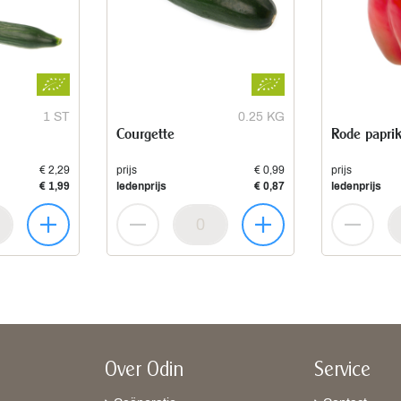
1 ST
0.25 KG
Courgette
Rode papri
€ 2,29
prijs
€ 0,99
prijs
€ 1,99
ledenprijs
€ 0,87
ledenprijs
Over Odin
Service