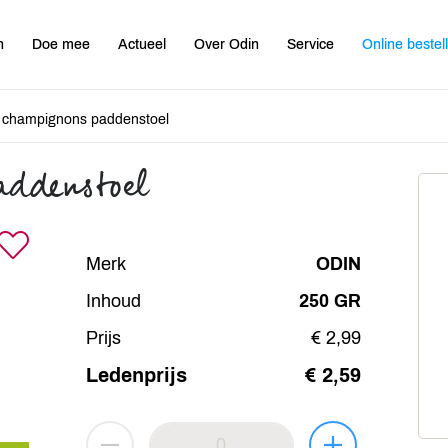
n
Doe mee
Actueel
Over Odin
Service
Online bestel
 champignons paddenstoel
addenstoel
Merk
ODIN
Inhoud
250 GR
Prijs
€ 2,99
Ledenprijs
€ 2,59