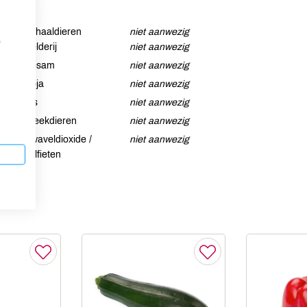
Schaaldieren
niet aanwezig
p
Selderij
niet aanwezig
Sesam
niet aanwezig
Soja
niet aanwezig
Vis
niet aanwezig
Weekdieren
niet aanwezig
Zwaveldioxide /
niet aanwezig
sulfieten