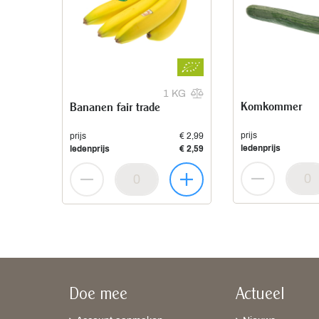
1 KG
Komkommer
Bananen fair trade
prijs
prijs
€ 2,99
ledenprijs
ledenprijs
€ 2,59
Doe mee
Actueel