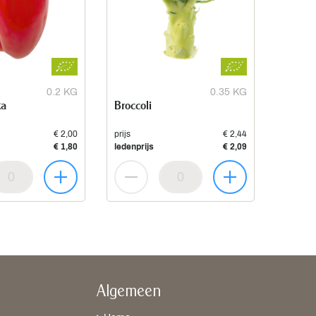
0.2 KG
0.35 KG
ka
Broccoli
€ 2,00
prijs
€ 2,44
€ 1,80
ledenprijs
€ 2,09
Algemeen