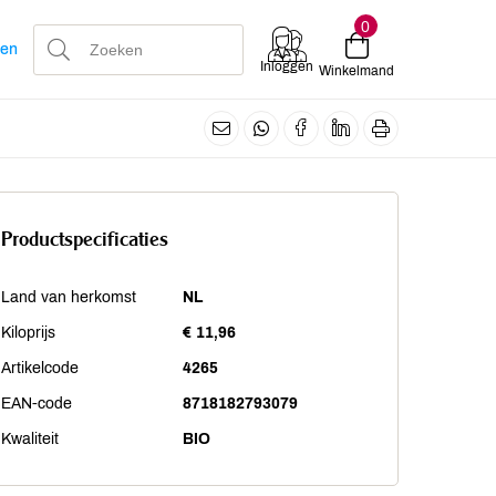
0
len
Inloggen
Winkelmand
Productspecificaties
Land van herkomst
NL
Kiloprijs
€ 11,96
Artikelcode
4265
EAN-code
8718182793079
Kwaliteit
BIO