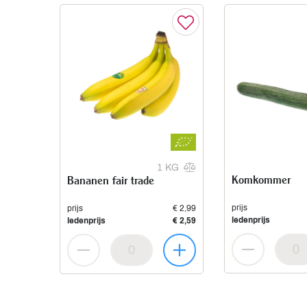
1 KG
Komkommer
Bananen fair trade
prijs
prijs
€ 2,99
ledenprijs
ledenprijs
€ 2,59