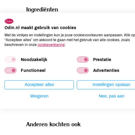
Ingrediënten
witte kool**, zout
Odin.nl maakt gebruik van cookies
Allergenen
Met de vinkjes en instellingen kun je jouw cookievoorkeuren aanpassen. Klik o
“Accepteer alles” om akkoord te gaan met het gebruik van alle cookies, zoals
beschreven in onze
cookieverklaring
.
Aardnoten
niet aanwezig
Ei
niet aanwezig
Noodzakelijk
Prestatie
Gluten
niet aanwezig
Functioneel
Advertenties
Lactose
niet aanwezig
Lupine
niet aanwezig
Accepteer alles
Instellingen opslaan
Mosterd
niet aanwezig
Weigeren
Nee, pas aan
Noten
niet aanwezig
Anderen kochten ook