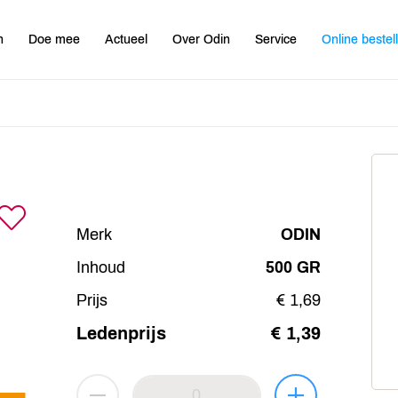
n
Doe mee
Actueel
Over Odin
Service
Online bestel
Merk
ODIN
Inhoud
500 GR
Prijs
€ 1,69
Ledenprijs
€ 1,39