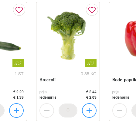
1 ST
0.35 KG
Broccoli
Rode papri
€ 2,29
prijs
€ 2,44
prijs
€ 1,99
ledenprijs
€ 2,09
ledenprijs