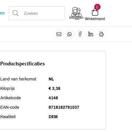
0
len
Inloggen
Winkelmand
Productspecificaties
Land van herkomst
NL
Kiloprijs
€ 3,38
Artikelcode
4146
EAN-code
8718182791037
Kwaliteit
DEM