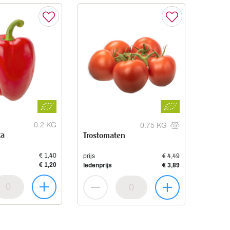
0.2 KG
0.75 KG
ka
Trostomaten
€ 1,40
prijs
€ 4,49
€ 1,20
ledenprijs
€ 3,89