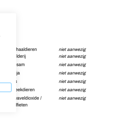
p
Schaaldieren
niet aanwezig
Selderij
niet aanwezig
Sesam
niet aanwezig
Soja
niet aanwezig
Vis
niet aanwezig
Weekdieren
niet aanwezig
Zwaveldioxide /
niet aanwezig
sulfieten