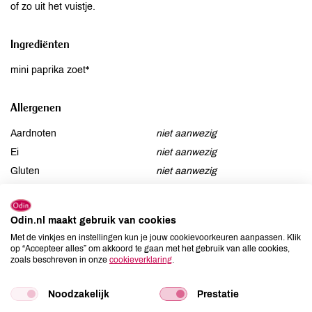
of zo uit het vuistje.
Ingrediënten
mini paprika zoet*
Allergenen
Aardnoten
niet aanwezig
Ei
niet aanwezig
Gluten
niet aanwezig
Lactose
niet aanwezig
Lupine
niet aanwezig
Odin.nl maakt gebruik van cookies
Mosterd
niet aanwezig
Met de vinkjes en instellingen kun je jouw cookievoorkeuren aanpassen. Klik
Noten
niet aanwezig
op “Accepteer alles” om akkoord te gaan met het gebruik van alle cookies,
zoals beschreven in onze
cookieverklaring
.
Schaaldieren
niet aanwezig
Selderij
niet aanwezig
Noodzakelijk
Prestatie
Sesam
niet aanwezig