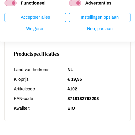
Soja
niet aanwezig
Functioneel
Advertenties
Vis
niet aanwezig
Accepteer alles
Instellingen opslaan
Weekdieren
niet aanwezig
Zwaveldioxide / sulfieten
niet aanwezig
Weigeren
Nee, pas aan
Productspecificaties
Land van herkomst
NL
Kiloprijs
€ 19,95
Artikelcode
4102
EAN-code
8718182793208
Kwaliteit
BIO