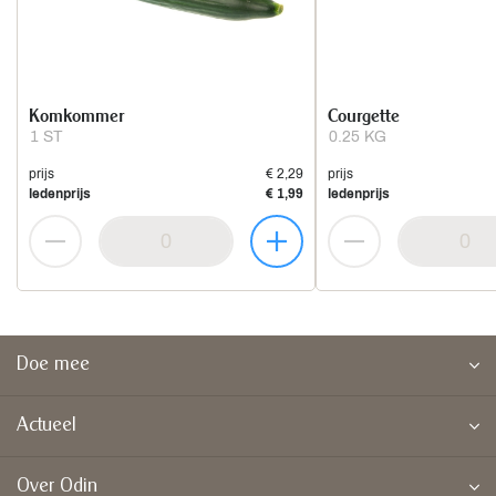
Komkommer
Courgette
1 ST
0.25 KG
prijs
€ 2,29
prijs
ledenprijs
€ 1,99
ledenprijs
Doe mee
Actueel
Over Odin