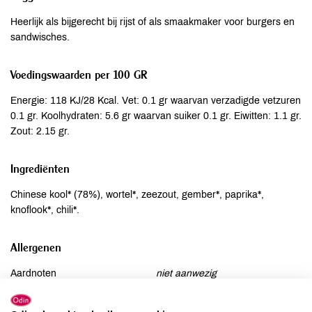
Heerlijk als bijgerecht bij rijst of als smaakmaker voor burgers en
sandwisches.
Voedingswaarden per 100 GR
Energie: 118 KJ/28 Kcal. Vet: 0.1 gr waarvan verzadigde vetzuren
0.1 gr. Koolhydraten: 5.6 gr waarvan suiker 0.1 gr. Eiwitten: 1.1 gr.
Zout: 2.15 gr.
Ingrediënten
Chinese kool* (78%), wortel*, zeezout, gember*, paprika*,
knoflook*, chili*.
Allergenen
Aardnoten
niet aanwezig
Ei
niet aanwezig
Gluten
niet aanwezig