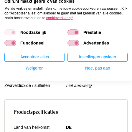
Odin.nl maakt gebruik van cookies
Lactose
niet aanwezig
Met de vinkjes en instellingen kun je jouw cookievoorkeuren aanpassen. Klik
op “Accepteer alles” om akkoord te gaan met het gebruik van alle cookies,
Lupine
niet aanwezig
zoals beschreven in onze
cookieverklaring
.
Mosterd
niet aanwezig
Noten
niet aanwezig
Noodzakelijk
Prestatie
Schaaldieren
niet aanwezig
Functioneel
Advertenties
Selderij
niet aanwezig
Sesam
niet aanwezig
Accepteer alles
Instellingen opslaan
Soja
niet aanwezig
Weigeren
Nee, pas aan
Vis
niet aanwezig
Weekdieren
niet aanwezig
Zwaveldioxide / sulfieten
niet aanwezig
Productspecificaties
Land van herkomst
DE