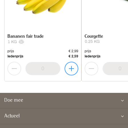
Bananen fair trade
Courgette
0.25 KG
1 KG
prijs
€ 2,99
prijs
ledenprijs
€ 2,59
ledenprijs
Doe mee
Actueel