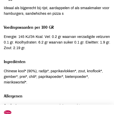
Ideaal als bijgerecht bij rijst, aardappelen of als smaakmaker voor
hamburgers, sandwhiches en pizza s
Voedingswaarden per 100 GR
Energie: 145 KJ/34 Kcal. Vet: 0.2 gr waarvan verzadigde vetzuren
0.1 gr. Koolhydraten: 6.2 gr waarvan suiker 0.1 gr. Eiwitten: 1.9 gr.
Zout: 2.19 gr.
Ingrediënten
Chinese kool* (90%), radijs*, paprikavlokken*, zout, knoflook*,
gember*, prei*, chili*, paprikapoeder*, bietenpoeder*,
mierikswortel*.
Allergenen
Aardnoten
niet aanwezig
Ei
niet aanwezig