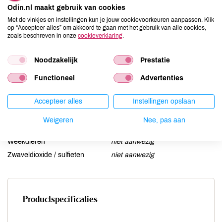
Odin.nl maakt gebruik van cookies
Gluten
niet aanwezig
Met de vinkjes en instellingen kun je jouw cookievoorkeuren aanpassen. Klik
Lactose
niet aanwezig
op “Accepteer alles” om akkoord te gaan met het gebruik van alle cookies,
zoals beschreven in onze
cookieverklaring
.
Lupine
niet aanwezig
Mosterd
niet aanwezig
Noodzakelijk
Prestatie
Noten
niet aanwezig
Schaaldieren
niet aanwezig
Functioneel
Advertenties
Selderij
niet aanwezig
Sesam
Accepteer alles
niet aanwezig
Instellingen opslaan
Soja
niet aanwezig
Weigeren
Nee, pas aan
Vis
niet aanwezig
Weekdieren
niet aanwezig
Zwaveldioxide / sulfieten
niet aanwezig
Productspecificaties