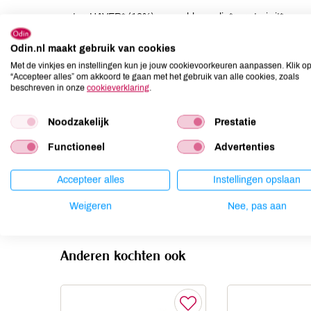
water, HAVER* (16%), zonnebloemolie*, erwt-eiwit* en zo
Odin.nl maakt gebruik van cookies
Allergenen
Met de vinkjes en instellingen kun je jouw cookievoorkeuren aanpassen. Klik o
“Accepteer alles” om akkoord te gaan met het gebruik van alle cookies, zoals
Aardnoten
niet aanwezig
beschreven in onze
cookieverklaring
.
Ei
niet aanwezig
Gluten
aanwezig
Noodzakelijk
Prestatie
Lactose
niet aanwezig
Functioneel
Advertenties
Lupine
niet aanwezig
Mosterd
niet aanwezig
Accepteer alles
Instellingen opslaan
Noten
niet aanwezig
Weigeren
Nee, pas aan
Anderen kochten ook