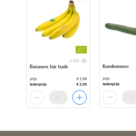
1 KG
Komkommer
Bananen fair trade
prijs
prijs
€ 2,99
ledenprijs
ledenprijs
€ 2,59