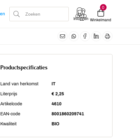
0
len
Inloggen
Winkelmand
Productspecificaties
Land van herkomst
IT
Literprijs
€ 2,25
Artikelcode
4610
EAN-code
8001860209741
Kwaliteit
BIO