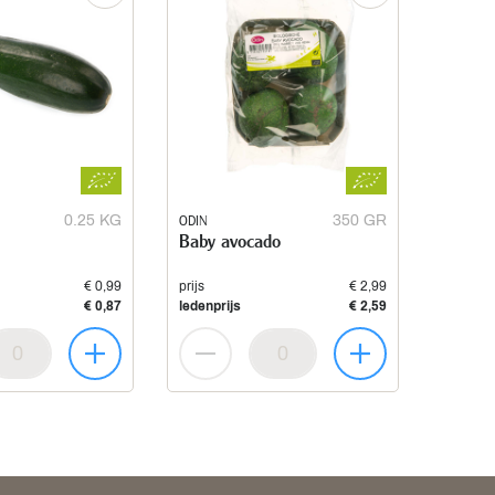
0.25 KG
ODIN
350 GR
Baby avocado
€ 0,99
prijs
€ 2,99
€ 0,87
ledenprijs
€ 2,59