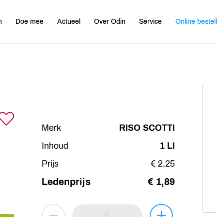
n
Doe mee
Actueel
Over Odin
Service
Online bestel
Merk
RISO SCOTTI
Inhoud
1 LI
Prijs
€ 2,25
Ledenprijs
€ 1,89