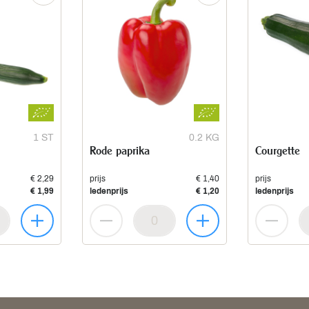
1 ST
0.2 KG
Rode paprika
Courgette
€ 2,29
prijs
€ 1,40
prijs
€ 1,99
ledenprijs
€ 1,20
ledenprijs