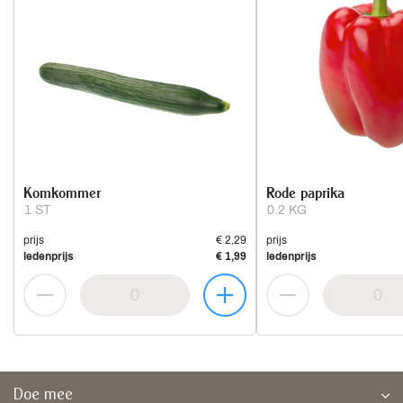
Komkommer
Rode paprika
1 ST
0.2 KG
prijs
€ 2,29
prijs
ledenprijs
€ 1,99
ledenprijs
Doe mee