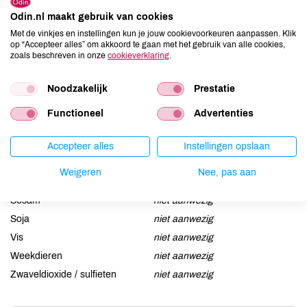
Allergenen
Odin.nl maakt gebruik van cookies
Met de vinkjes en instellingen kun je jouw cookievoorkeuren aanpassen. Klik
Aardnoten
niet aanwezig
op “Accepteer alles” om akkoord te gaan met het gebruik van alle cookies,
zoals beschreven in onze
cookieverklaring
.
Ei
niet aanwezig
Gluten
niet aanwezig
Noodzakelijk
Prestatie
Lactose
niet aanwezig
Lupine
niet aanwezig
Functioneel
Advertenties
Mosterd
niet aanwezig
Accepteer alles
Instellingen opslaan
Noten
niet aanwezig
Schaaldieren
niet aanwezig
Weigeren
Nee, pas aan
Selderij
niet aanwezig
Sesam
niet aanwezig
Soja
niet aanwezig
Vis
niet aanwezig
Weekdieren
niet aanwezig
Zwaveldioxide / sulfieten
niet aanwezig