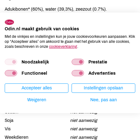
Adukibonen* (60%), water (39,3%), zeezout (0.7%).
Allergenen
Odin.nl maakt gebruik van cookies
Met de vinkjes en instellingen kun je jouw cookievoorkeuren aanpassen. Klik
Aardnoten
niet aanwezig
op “Accepteer alles” om akkoord te gaan met het gebruik van alle cookies,
Ei
niet aanwezig
zoals beschreven in onze
cookieverklaring
.
Gluten
niet aanwezig
Noodzakelijk
Prestatie
Lactose
niet aanwezig
Lupine
niet aanwezig
Functioneel
Advertenties
Mosterd
niet aanwezig
Accepteer alles
Instellingen opslaan
Noten
niet aanwezig
Schaaldieren
niet aanwezig
Weigeren
Nee, pas aan
Selderij
niet aanwezig
Sesam
niet aanwezig
Soja
niet aanwezig
Vis
niet aanwezig
Weekdieren
niet aanwezig