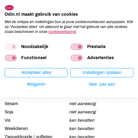
(E330) (0,1%).
Odin.nl maakt gebruik van cookies
Allergenen
Met de vinkjes en instellingen kun je jouw cookievoorkeuren aanpassen. Klik
op “Accepteer alles” om akkoord te gaan met het gebruik van alle cookies,
Aardnoten
niet aanwezig
zoals beschreven in onze
cookieverklaring
.
Ei
niet aanwezig
Noodzakelijk
Prestatie
Gluten
niet aanwezig
Lactose
niet aanwezig
Functioneel
Advertenties
Lupine
niet aanwezig
Mosterd
niet aanwezig
Accepteer alles
Instellingen opslaan
Noten
aanwezig
Weigeren
Nee, pas aan
Schaaldieren
niet aanwezig
Selderij
kan bevatten
Sesam
niet aanwezig
Soja
niet aanwezig
Vis
kan bevatten
Weekdieren
kan bevatten
Zwaveldioxide / sulfieten
kan bevatten