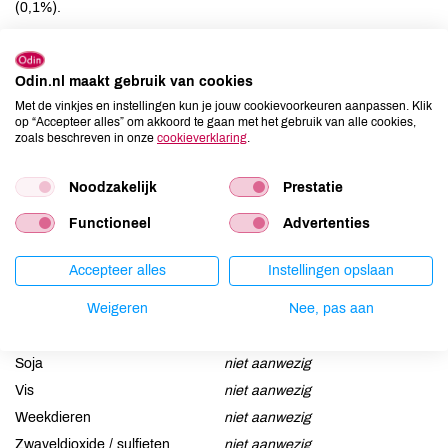
(0,1%).
Allergenen
Odin.nl maakt gebruik van cookies
Aardnoten
niet aanwezig
Met de vinkjes en instellingen kun je jouw cookievoorkeuren aanpassen. Klik
op “Accepteer alles” om akkoord te gaan met het gebruik van alle cookies,
Ei
niet aanwezig
zoals beschreven in onze
cookieverklaring
.
Gluten
niet aanwezig
Lactose
aanwezig
Noodzakelijk
Prestatie
Lupine
niet aanwezig
Functioneel
Advertenties
Mosterd
niet aanwezig
Noten
aanwezig
Accepteer alles
Instellingen opslaan
Schaaldieren
niet aanwezig
Weigeren
Nee, pas aan
Selderij
niet aanwezig
Sesam
niet aanwezig
Soja
niet aanwezig
Vis
niet aanwezig
Weekdieren
niet aanwezig
Zwaveldioxide / sulfieten
niet aanwezig