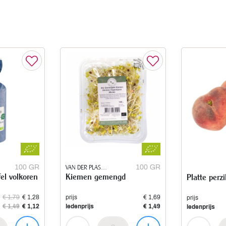
100 GR
VAN DER PLAS
100 GR
fel volkoren
Kiemen gemengd
Platte perz
SPROUTS
€ 1,79
€ 1,28
prijs
€ 1,69
prijs
€ 1,49
€ 1,12
ledenprijs
€ 1,49
ledenprijs