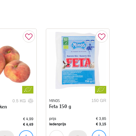
MINOS
150 GR
0.5 KG
Feta 150 g
iken
prijs
€ 3,85
€ 4,99
ledenprijs
€ 3,15
€ 4,49