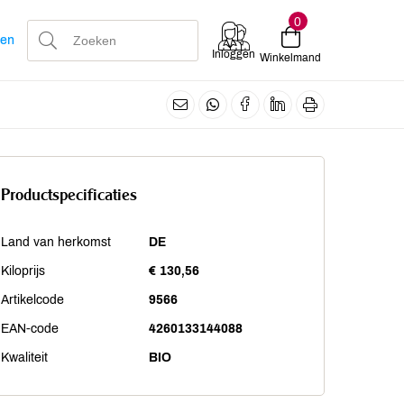
0
len
Inloggen
Winkelmand
Productspecificaties
Land van herkomst
DE
Kiloprijs
€ 130,56
Artikelcode
9566
EAN-code
4260133144088
Kwaliteit
BIO