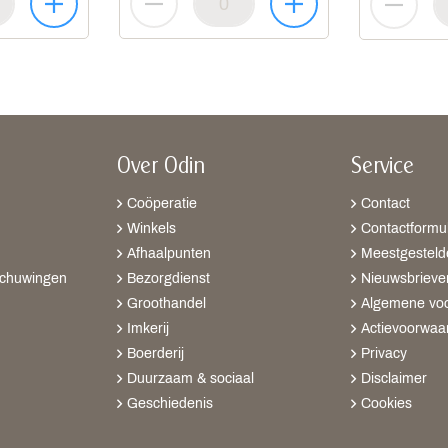
Over Odin
Service
Coöperatie
Contact
Winkels
Contactformul
Afhaalpunten
Meestgesteld
schuwingen
Bezorgdienst
Nieuwsbrieve
Groothandel
Algemene vo
Imkerij
Actievoorwaa
Boerderij
Privacy
Duurzaam & sociaal
Disclaimer
Geschiedenis
Cookies