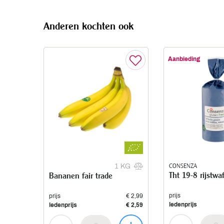
Anderen kochten ook
Aanbieding
CONSENZA
1 KG
Tht 19-8 rijstwa
Bananen fair trade
prijs
prijs
€ 2,99
ledenprijs
ledenprijs
€ 2,59