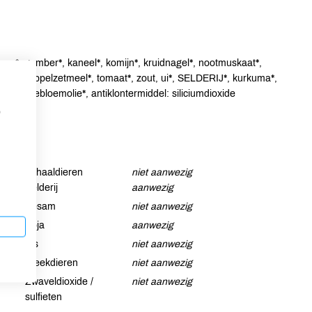
per*, gember*, kaneel*, komijn*, kruidnagel*, nootmuskaat*,
meel*, aardappelzetmeel*, tomaat*, zout, ui*, SELDERIJ*, kurkuma*,
, zonnebloemolie*, antiklontermiddel: siliciumdioxide
p
Schaaldieren
niet aanwezig
Selderij
aanwezig
Sesam
niet aanwezig
Soja
aanwezig
Vis
niet aanwezig
Weekdieren
niet aanwezig
Zwaveldioxide /
niet aanwezig
sulfieten