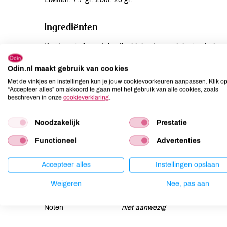
Ingrediënten
Kruidenmix 1: zout, knoflook*, kardemom*, koriander*, pe
foelie*, anijs*, laurier*, chilipeper*. Kruidenmix 2: rijst
sojasaus* (SOJABONEN*, maltodextrine*, zout), basilicum*
Odin.nl maakt gebruik van cookies
(kiezelzuur).
Met de vinkjes en instellingen kun je jouw cookievoorkeuren aanpassen. Klik o
“Accepteer alles” om akkoord te gaan met het gebruik van alle cookies, zoals
beschreven in onze
cookieverklaring
.
Allergenen
Noodzakelijk
Prestatie
Aardnoten
niet aanwezig
Ei
niet aanwezig
Functioneel
Advertenties
Gluten
niet aanwezig
Accepteer alles
Instellingen opslaan
Lactose
niet aanwezig
Lupine
niet aanwezig
Weigeren
Nee, pas aan
Mosterd
kan bevatten
Noten
niet aanwezig