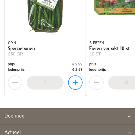
ODIN
BLEIEREN
Sperziebonen
Eieren verpakt 10 st
250 GR
10 ST
prijs
€ 2,99
prijs
ledenprijs
€ 2,59
ledenprijs
Doe mee
Actueel