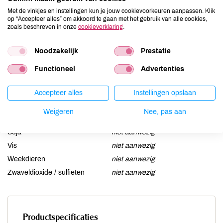
Aardnoten
niet aanwezig
Met de vinkjes en instellingen kun je jouw cookievoorkeuren aanpassen. Klik
Ei
niet aanwezig
op “Accepteer alles” om akkoord te gaan met het gebruik van alle cookies,
zoals beschreven in onze
cookieverklaring
.
Gluten
niet aanwezig
Lactose
niet aanwezig
Noodzakelijk
Prestatie
Lupine
niet aanwezig
Mosterd
niet aanwezig
Functioneel
Advertenties
Noten
niet aanwezig
Accepteer alles
Instellingen opslaan
Schaaldieren
niet aanwezig
Selderij
niet aanwezig
Weigeren
Nee, pas aan
Sesam
niet aanwezig
Soja
niet aanwezig
Vis
niet aanwezig
Weekdieren
niet aanwezig
Zwaveldioxide / sulfieten
niet aanwezig
Productspecificaties