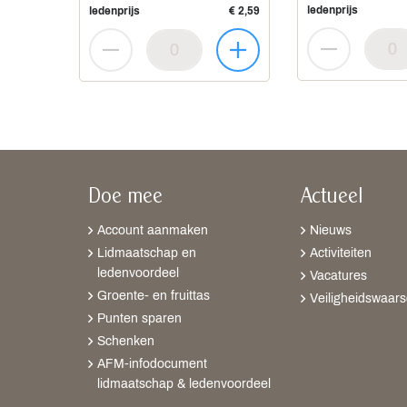
ledenprijs
ledenprijs
€ 2,59
Doe mee
Actueel
Account aanmaken
Nieuws
Lidmaatschap en
Activiteiten
ledenvoordeel
Vacatures
Groente- en fruittas
Veiligheidswaar
Punten sparen
Schenken
AFM-infodocument
lidmaatschap & ledenvoordeel