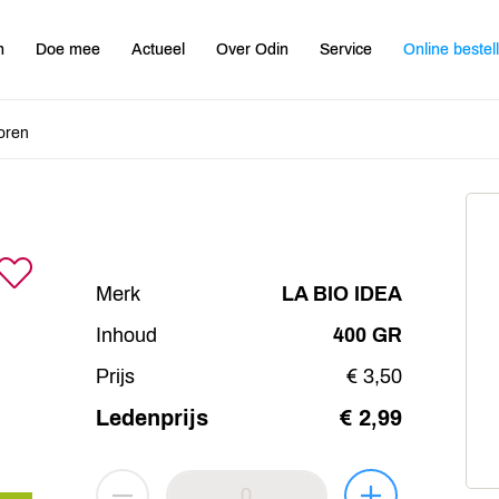
n
Doe mee
Actueel
Over Odin
Service
Online bestel
oren
Merk
LA BIO IDEA
Inhoud
400 GR
Prijs
€ 3,50
Ledenprijs
€ 2,99