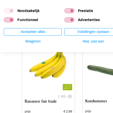
Noten
kan bevatten
Noodzakelijk
Prestatie
Functioneel
Advertenties
Anderen kochten ook
Accepteer alles
Instellingen opslaan
Weigeren
Nee, pas aan
1 KG
Komkommer
Bananen fair trade
prijs
prijs
€ 2,99