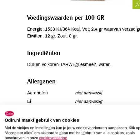
Voedingswaarden per 100 GR
Energie: 1538 KJ/364 Kcal. Vet: 2.4 gr waarvan verzadigd
Eiwitten: 12 gr. Zout: 0 gr.
Ingrediënten
Durum volkoren TARWEgriesmeel*, water.
Allergenen
Aardnoten
niet aanwezig
Ei
niet aanwezig
Gluten
aanwezig
Lactose
niet aanwezig
Odin.nl maakt gebruik van cookies
Lupine
niet aanwezig
Met de vinkjes en instellingen kun je jouw cookievoorkeuren aanpassen. Klik o
“Accepteer alles” om akkoord te gaan met het gebruik van alle cookies, zoals
Mosterd
niet aanwezig
beschreven in onze
cookieverklaring
.