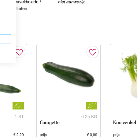
Zwaveldioxide /
niet aanwezig
sulfieten
1 ST
0.25 KG
Courgette
Knolvenkel
€ 2,29
prijs
€ 0,99
prijs