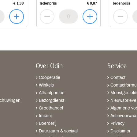
€ 1,99
ledenprijs
€ 0,87
ledenprijs
Over Odin
Service
Coöperatie
Contact
Winkels
Contactformul
Afhaalpunten
Meestgesteld
schuwingen
Bezorgdienst
Nieuwsbrieve
Groothandel
Algemene vo
Imkerij
Actievoorwaa
Boerderij
Privacy
Duurzaam & sociaal
Disclaimer