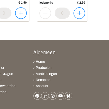
€ 1,50
ledenprijs
€ 2,60
Algemeen
Home
ier
Producten
e vragen
Aanbiedingen
n
Recepten
orwaarden
Account
rden