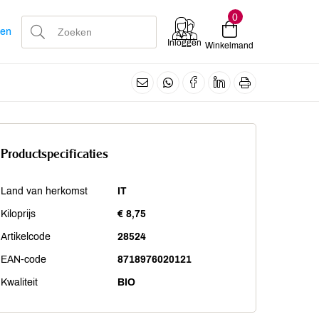
0
len
Inloggen
Winkelmand
Productspecificaties
Land van herkomst
IT
Kiloprijs
€ 8,75
Artikelcode
28524
EAN-code
8718976020121
Kwaliteit
BIO