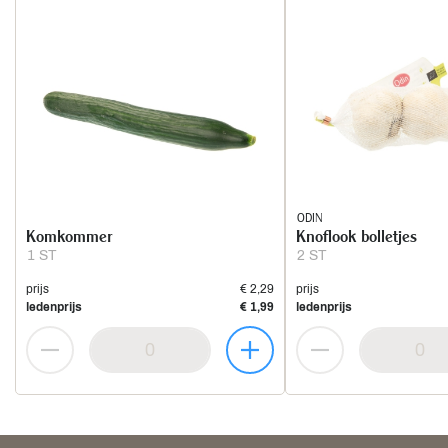
ODIN
Komkommer
Knoflook bolletjes
1 ST
2 ST
prijs
€ 2,29
prijs
ledenprijs
€ 1,99
ledenprijs