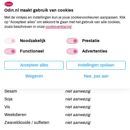
Odin.nl maakt gebruik van cookies
Allergenen
Met de vinkjes en instellingen kun je jouw cookievoorkeuren aanpassen. Klik
op “Accepteer alles” om akkoord te gaan met het gebruik van alle cookies,
Aardnoten
niet aanwezig
zoals beschreven in onze
cookieverklaring
.
Ei
niet aanwezig
Gluten
niet aanwezig
Noodzakelijk
Prestatie
Lactose
niet aanwezig
Functioneel
Advertenties
Lupine
niet aanwezig
Mosterd
niet aanwezig
Accepteer alles
Instellingen opslaan
Noten
aanwezig
Weigeren
Nee, pas aan
Schaaldieren
niet aanwezig
Selderij
niet aanwezig
Sesam
niet aanwezig
Soja
niet aanwezig
Vis
niet aanwezig
Weekdieren
niet aanwezig
Zwaveldioxide / sulfieten
niet aanwezig