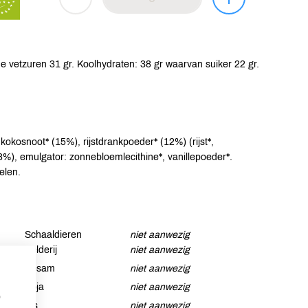
e vetzuren 31 gr. Koolhydraten: 38 gr waarvan suiker 22 gr.
kosnoot* (15%), rijstdrankpoeder* (12%) (rijst*,
8%), emulgator: zonnebloemlecithine*, vanillepoeder*.
elen.
Schaaldieren
niet aanwezig
Selderij
niet aanwezig
Sesam
niet aanwezig
Soja
niet aanwezig
p
Vis
niet aanwezig