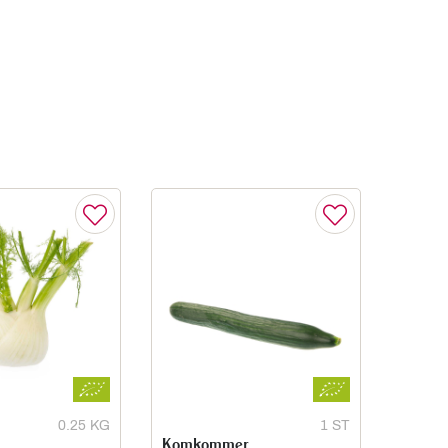
0.25 KG
1 ST
Komkommer