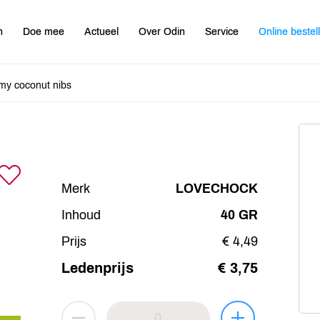
n
Doe mee
Actueel
Over Odin
Service
Online bestel
my coconut nibs
Merk
LOVECHOCK
Inhoud
40 GR
Prijs
€ 4,49
Ledenprijs
€ 3,75