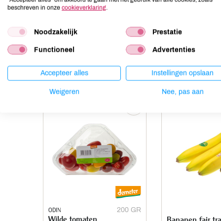
Lupine
niet aanwezig
beschreven in onze
cookieverklaring
.
Mosterd
niet aanwezig
Noten
aanwezig
Noodzakelijk
Prestatie
Functioneel
Advertenties
Anderen kochten ook
Accepteer alles
Instellingen opslaan
Weigeren
Nee, pas aan
ODIN
200 GR
Wilde tomaten
Bananen fair tr