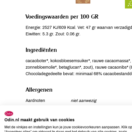
Voedingswaarden per 100 GR
Energie: 2527 KJ/609 Kcal. Vet: 47 gr waarvan verzadigd
Eiwitten: 5.3 gr. Zout: 0.06 gr.
Ingrediënten
cacaoboter*, kokosbloesemsuiker*, rauwe cacaomassa*, ko
zonnebloemolie*, betaglucan*, zout), rauwe cacaonibs* (
Chocoladegedeelte bevat: minimaal 68% cacaobestandd
Allergenen
Aardnoten
niet aanwezig
Ei
niet aanwezig
Gluten
niet aanwezig
Odin.nl maakt gebruik van cookies
Lactose
kan bevatten
Met de vinkjes en instellingen kun je jouw cookievoorkeuren aanpassen. Klik o
“Accepteer alles” om akkoord te gaan met het gebruik van alle cookies, zoals