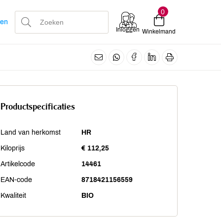
0
len
Inloggen
Winkelmand
Productspecificaties
Land van herkomst
HR
Kiloprijs
€ 112,25
Artikelcode
14461
EAN-code
8718421156559
Kwaliteit
BIO