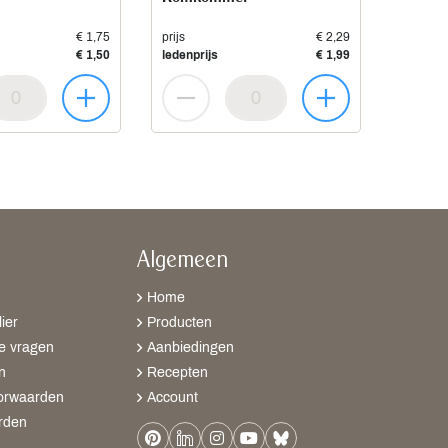
€ 1,75
prijs
€ 2,29
€ 1,50
ledenprijs
€ 1,99
Algemeen
Home
ier
Producten
e vragen
Aanbiedingen
n
Recepten
orwaarden
Account
rden