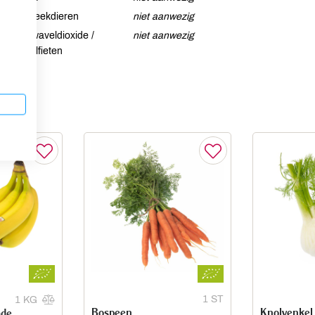
Weekdieren
niet aanwezig
Zwaveldioxide /
niet aanwezig
sulfieten
1 ST
1 KG
Bospeen
Knolvenkel
ade