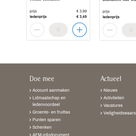
prijs
€ 3,99
prijs
ledenprijs
€ 3,49
ledenprijs
Doe mee
Actueel
Account aanmaken
Nieuws
Lidmaatschap en
Activiteiten
ledenvoordeel
Vacatures
Groente- en fruittas
Veiligheidswaar
Punten sparen
Schenken
AFM-infodocument