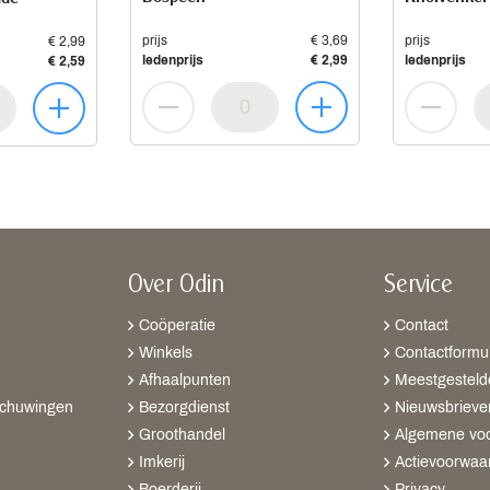
prijs
€ 3,69
prijs
€ 2,99
ledenprijs
€ 2,99
ledenprijs
€ 2,59
Over Odin
Service
Coöperatie
Contact
Winkels
Contactformul
Afhaalpunten
Meestgesteld
schuwingen
Bezorgdienst
Nieuwsbrieve
Groothandel
Algemene vo
Imkerij
Actievoorwaa
Boerderij
Privacy