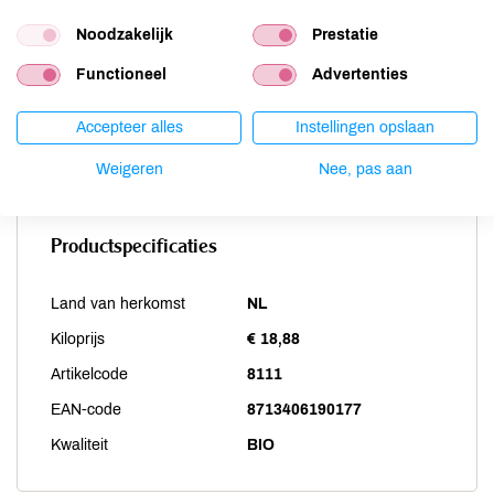
Sesam
niet aanwezig
Noodzakelijk
Prestatie
Soja
niet aanwezig
Functioneel
Advertenties
Vis
niet aanwezig
Weekdieren
niet aanwezig
Accepteer alles
Instellingen opslaan
Zwaveldioxide / sulfieten
niet aanwezig
Weigeren
Nee, pas aan
Productspecificaties
Land van herkomst
NL
Kiloprijs
€ 18,88
Artikelcode
8111
EAN-code
8713406190177
Kwaliteit
BIO