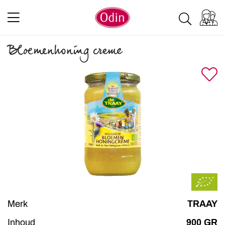
Bloemenhoning creme
Merk
TRAAY
Inhoud
900 GR