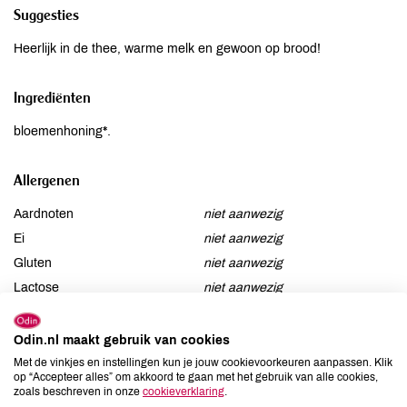
Suggesties
Heerlijk in de thee, warme melk en gewoon op brood!
Ingrediënten
bloemenhoning*.
Allergenen
Aardnoten
niet aanwezig
Ei
niet aanwezig
Gluten
niet aanwezig
Lactose
niet aanwezig
Lupine
niet aanwezig
Mosterd
niet aanwezig
Odin.nl maakt gebruik van cookies
Noten
niet aanwezig
Met de vinkjes en instellingen kun je jouw cookievoorkeuren aanpassen. Klik
op “Accepteer alles” om akkoord te gaan met het gebruik van alle cookies,
Schaaldieren
niet aanwezig
zoals beschreven in onze
cookieverklaring
.
Selderij
niet aanwezig