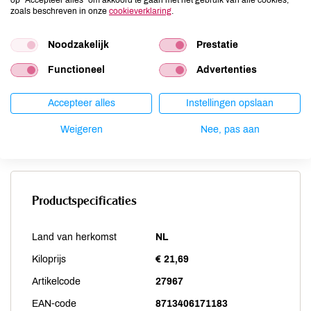
Noten
niet aanwezig
zoals beschreven in onze
cookieverklaring
.
Schaaldieren
niet aanwezig
Selderij
Noodzakelijk
niet aanwezig
Prestatie
Sesam
niet aanwezig
Functioneel
Advertenties
Soja
niet aanwezig
Vis
niet aanwezig
Accepteer alles
Instellingen opslaan
Weekdieren
niet aanwezig
Weigeren
Nee, pas aan
Zwaveldioxide / sulfieten
niet aanwezig
Productspecificaties
Land van herkomst
NL
Kiloprijs
€ 21,69
Artikelcode
27967
EAN-code
8713406171183