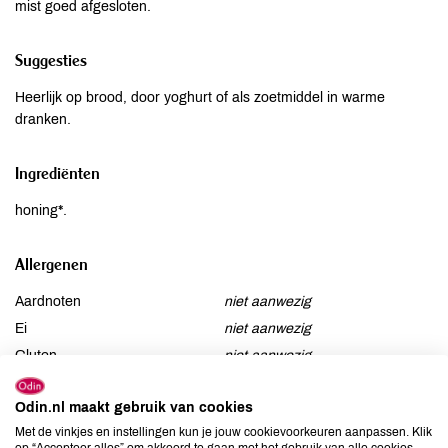
mist goed afgesloten.
Suggesties
Heerlijk op brood, door yoghurt of als zoetmiddel in warme
dranken.
Ingrediënten
honing*.
Allergenen
Aardnoten
niet aanwezig
Ei
niet aanwezig
Gluten
niet aanwezig
Lactose
niet aanwezig
Odin.nl maakt gebruik van cookies
Lupine
niet aanwezig
Met de vinkjes en instellingen kun je jouw cookievoorkeuren aanpassen. Klik
Mosterd
niet aanwezig
op “Accepteer alles” om akkoord te gaan met het gebruik van alle cookies,