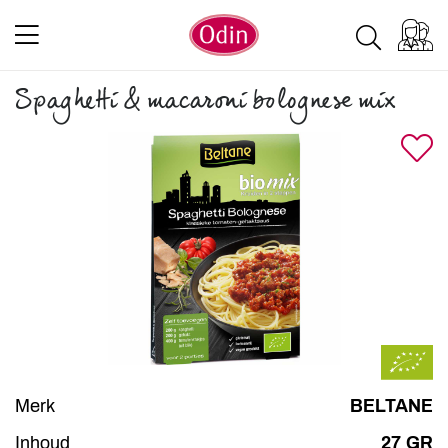
Spaghetti & macaroni bolognese mix
Merk
BELTANE
Inhoud
27 GR