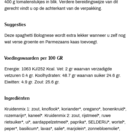
400 g tomatenstukjes in blik. Verdere bereidingswijze van dit
gerecht vindt u op de achterkant van de verpakking.
Suggesties
Deze spaghetti Bolognese wordt extra lekker wanneer u zelf nog
wat verse groente en Parmezaans kaas toevoegt.
Voedingswaarden per 100 GR
Energie: 1063 KJ/252 Kcal. Vet: 2 gr waarvan verzadigde
vetzuren 0.4 gr. Koolhydraten: 48.7 gr waarvan suiker 24.6 gr.
Eiwitten: 4.9 gr. Zout: 25.6 gr.
Ingrediënten
Kruidenmix 1: zout, knoflook*, koriander*, oregano*, bonenkruid*,
rozemarijn*, kaneel*. Kruidenmix 2: zout, rijstmeel*, ruwe
rietsuiker*, ui*, aardappelzetmeel*, paprika*, SELDERIJ*, wortel*,
peper*, basilicum*, lavas*, salie*, marjolein*, zonnebloemolie*,