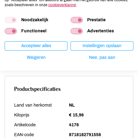
Noten
niet aanwezig
zoals beschreven in onze
cookieverklaring
.
Schaaldieren
niet aanwezig
Selderij
Noodzakelijk
niet aanwezig
Prestatie
Sesam
niet aanwezig
Functioneel
Advertenties
Soja
niet aanwezig
Vis
niet aanwezig
Accepteer alles
Instellingen opslaan
Weekdieren
niet aanwezig
Weigeren
Nee, pas aan
Zwaveldioxide / sulfieten
niet aanwezig
Productspecificaties
Land van herkomst
NL
Kiloprijs
€ 15,96
Artikelcode
4176
EAN-code
8718182791556