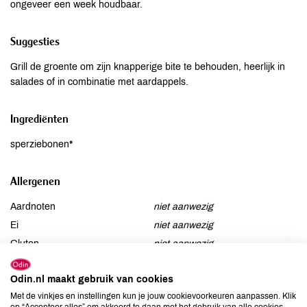
ongeveer een week houdbaar.
Suggesties
Grill de groente om zijn knapperige bite te behouden, heerlijk in
salades of in combinatie met aardappels.
Ingrediënten
sperziebonen*
Allergenen
Aardnoten
niet aanwezig
Ei
niet aanwezig
Gluten
niet aanwezig
Lactose
niet aanwezig
Odin.nl maakt gebruik van cookies
Lupine
niet aanwezig
Met de vinkjes en instellingen kun je jouw cookievoorkeuren aanpassen. Klik
Mosterd
niet aanwezig
op “Accepteer alles” om akkoord te gaan met het gebruik van alle cookies,