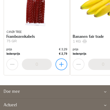
CANDY TREE
Frambozenkabels
Bananen fair trade
75 GR
1 KG
prijs
€ 3,29
prijs
ledenprijs
€ 2,79
ledenprijs
Doe mee
Actueel