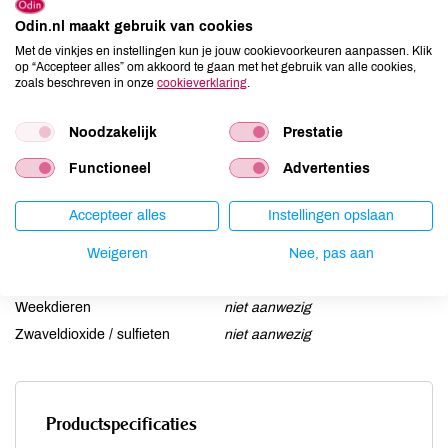
Ei
niet aanwezig
Odin.nl maakt gebruik van cookies
Gluten
niet aanwezig
Met de vinkjes en instellingen kun je jouw cookievoorkeuren aanpassen. Klik
op “Accepteer alles” om akkoord te gaan met het gebruik van alle cookies,
Lactose
niet aanwezig
zoals beschreven in onze
cookieverklaring
.
Lupine
niet aanwezig
Mosterd
niet aanwezig
Noodzakelijk
Prestatie
Noten
niet aanwezig
Functioneel
Advertenties
Schaaldieren
niet aanwezig
Selderij
niet aanwezig
Accepteer alles
Instellingen opslaan
Sesam
niet aanwezig
Soja
Weigeren
niet aanwezig
Nee, pas aan
Vis
niet aanwezig
Weekdieren
niet aanwezig
Zwaveldioxide / sulfieten
niet aanwezig
Productspecificaties