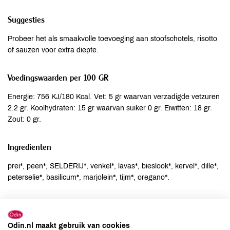
Suggesties
Probeer het als smaakvolle toevoeging aan stoofschotels, risotto
of sauzen voor extra diepte.
Voedingswaarden per 100 GR
Energie: 756 KJ/180 Kcal. Vet: 5 gr waarvan verzadigde vetzuren
2.2 gr. Koolhydraten: 15 gr waarvan suiker 0 gr. Eiwitten: 18 gr.
Zout: 0 gr.
Ingrediënten
prei*, peen*, SELDERIJ*, venkel*, lavas*, bieslook*, kervel*, dille*,
peterselie*, basilicum*, marjolein*, tijm*, oregano*.
Allergenen
Aardnoten
niet aanwezig
Odin.nl maakt gebruik van cookies