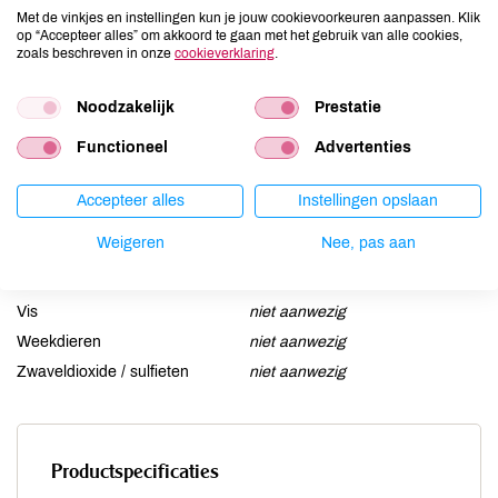
Ei
niet aanwezig
Met de vinkjes en instellingen kun je jouw cookievoorkeuren aanpassen. Klik
op “Accepteer alles” om akkoord te gaan met het gebruik van alle cookies,
Gluten
niet aanwezig
zoals beschreven in onze
cookieverklaring
.
Lactose
niet aanwezig
Lupine
Noodzakelijk
niet aanwezig
Prestatie
Mosterd
niet aanwezig
Functioneel
Advertenties
Noten
niet aanwezig
Schaaldieren
niet aanwezig
Accepteer alles
Instellingen opslaan
Selderij
aanwezig
Weigeren
Nee, pas aan
Sesam
niet aanwezig
Soja
niet aanwezig
Vis
niet aanwezig
Weekdieren
niet aanwezig
Zwaveldioxide / sulfieten
niet aanwezig
Productspecificaties