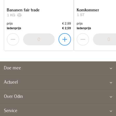
Bananen fair trade
Komkommer
1 ST
1 KG
prijs
€ 2,99
prijs
ledenprijs
€ 2,59
ledenprijs
Doe mee
Actueel
Over Odin
Service