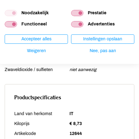
Mosterd
niet aanwezig
Noten
kan bevatten
Noodzakelijk
Prestatie
Schaaldieren
niet aanwezig
Functioneel
Advertenties
Selderij
niet aanwezig
Sesam
kan bevatten
Accepteer alles
Instellingen opslaan
Soja
kan bevatten
Weigeren
Nee, pas aan
Vis
niet aanwezig
Weekdieren
niet aanwezig
Zwaveldioxide / sulfieten
niet aanwezig
Productspecificaties
Land van herkomst
IT
Kiloprijs
€ 8,73
Artikelcode
12644