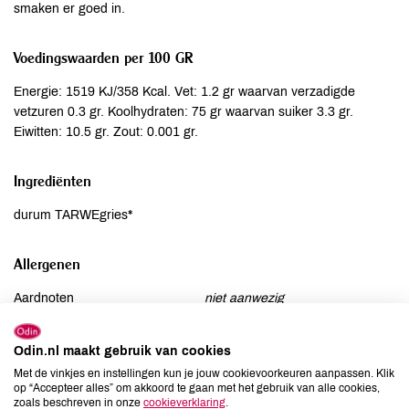
smaken er goed in.
Voedingswaarden per 100 GR
Energie: 1519 KJ/358 Kcal. Vet: 1.2 gr waarvan verzadigde
vetzuren 0.3 gr. Koolhydraten: 75 gr waarvan suiker 3.3 gr.
Eiwitten: 10.5 gr. Zout: 0.001 gr.
Ingrediënten
durum TARWEgries*
Allergenen
Aardnoten
niet aanwezig
Ei
niet aanwezig
Gluten
aanwezig
Odin.nl maakt gebruik van cookies
Lactose
niet aanwezig
Met de vinkjes en instellingen kun je jouw cookievoorkeuren aanpassen. Klik
op “Accepteer alles” om akkoord te gaan met het gebruik van alle cookies,
Lupine
niet aanwezig
zoals beschreven in onze
cookieverklaring
.