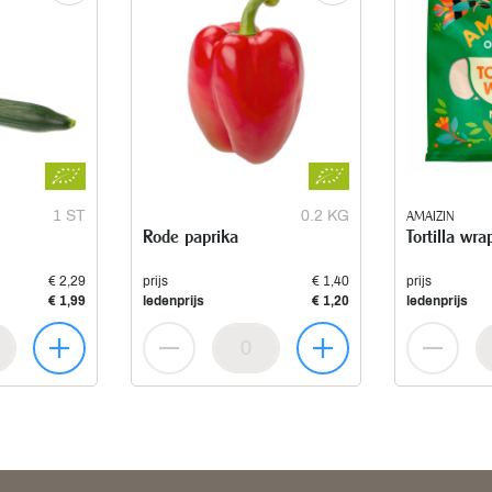
1 ST
0.2 KG
AMAIZIN
Rode paprika
Tortilla wra
€ 2,29
prijs
€ 1,40
prijs
€ 1,99
ledenprijs
€ 1,20
ledenprijs