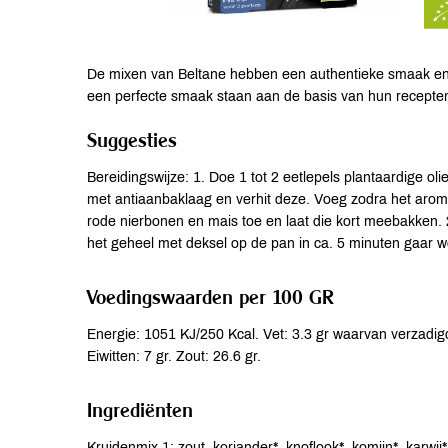
De mixen van Beltane hebben een authentieke smaak en z
een perfecte smaak staan aan de basis van hun recepte
Suggesties
Bereidingswijze: 1. Doe 1 tot 2 eetlepels plantaardige olie
met antiaanbaklaag en verhit deze. Voeg zodra het arom
rode nierbonen en mais toe en laat die kort meebakken. 
het geheel met deksel op de pan in ca. 5 minuten gaar w
Voedingswaarden per 100 GR
Energie: 1051 KJ/250 Kcal. Vet: 3.3 gr waarvan verzadigd
Eiwitten: 7 gr. Zout: 26.6 gr.
Ingrediënten
Kruidenmix 1: zout, koriander*, knoflook*, komijn*, karwij*