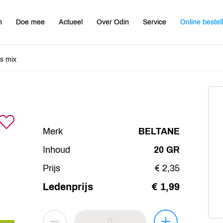
n
Doe mee
Actueel
Over Odin
Service
Online bestel
ps mix
Merk
BELTANE
Inhoud
20 GR
Prijs
€ 2,35
Ledenprijs
€ 1,99