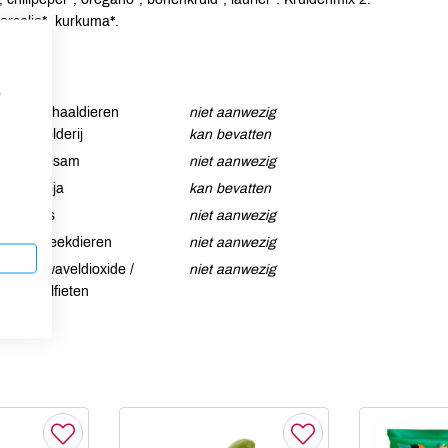
eterselie*, kurkuma*.
p
Schaaldieren
niet aanwezig
Selderij
kan bevatten
Sesam
niet aanwezig
Soja
kan bevatten
Vis
niet aanwezig
Weekdieren
niet aanwezig
Zwaveldioxide /
niet aanwezig
sulfieten