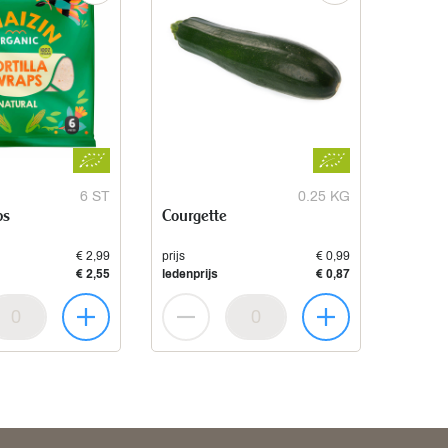
6 ST
0.25 KG
ps
Courgette
€ 2,99
prijs
€ 0,99
€ 2,55
ledenprijs
€ 0,87