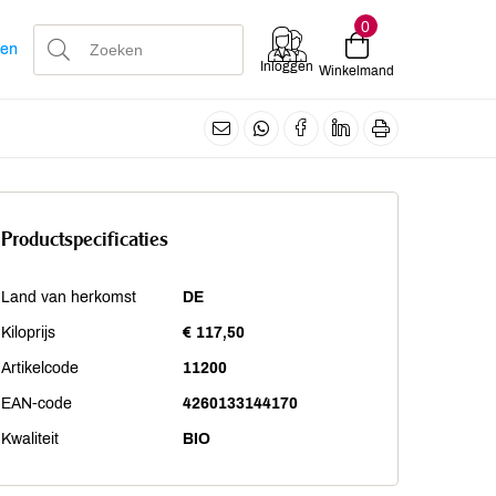
0
len
Inloggen
Winkelmand
Productspecificaties
Land van herkomst
DE
Kiloprijs
€ 117,50
Artikelcode
11200
EAN-code
4260133144170
Kwaliteit
BIO