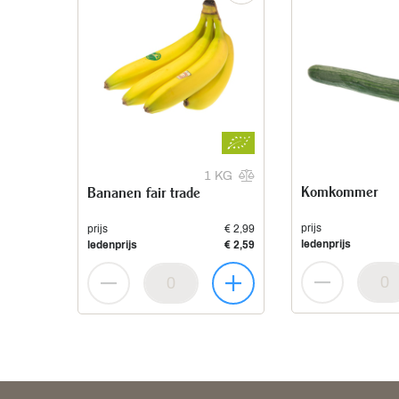
1 KG
Komkommer
Bananen fair trade
prijs
prijs
€ 2,99
ledenprijs
ledenprijs
€ 2,59