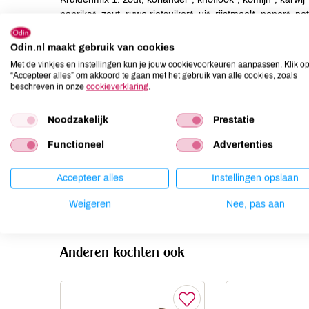
paprika*, zout, ruwe rietsuiker*, ui*, rijstmeel*, peper*, p
Odin.nl maakt gebruik van cookies
Allergenen
Met de vinkjes en instellingen kun je jouw cookievoorkeuren aanpassen. Klik o
“Accepteer alles” om akkoord te gaan met het gebruik van alle cookies, zoals
Aardnoten
niet aanwezig
beschreven in onze
cookieverklaring
.
Ei
niet aanwezig
Gluten
niet aanwezig
Noodzakelijk
Prestatie
Lactose
niet aanwezig
Functioneel
Advertenties
Lupine
niet aanwezig
Mosterd
kan bevatten
Accepteer alles
Instellingen opslaan
Noten
niet aanwezig
Weigeren
Nee, pas aan
Anderen kochten ook