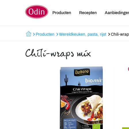
Producten
Recepten
Aanbiedinge
Producten
Wereldkeuken, pasta, rijst
Chili-wra
Chili-wraps mix