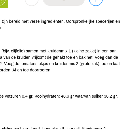
ijn bereid met verse ingrediënten. Oorspronkelijke specerijen en
n.
 (bijv. olijfolie) samen met kruidenmix 1 (kleine zakje) in een pan
a van de kruiden vrijkomt de gehakt toe en bak het. Voeg dan de
2. Voeg de tomatenstukjes en kruidenmix 2 (grote zak) toe en laat
orden. Af en toe doorroeren.
e vetzuren 0.4 gr. Koolhydraten: 40.6 gr waarvan suiker 30.2 gr.
, chilipeper*, oregano*, bonenkruid*, laurier*. Kruidenmix 2: