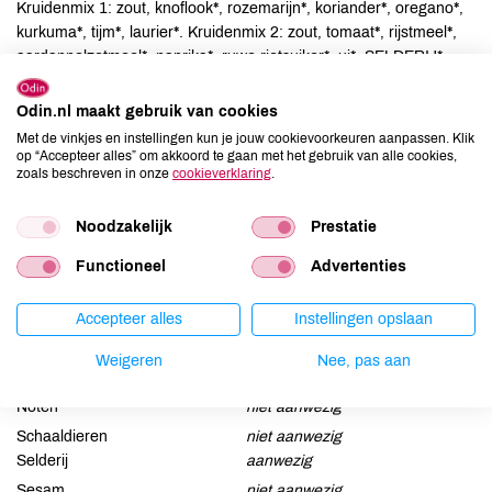
Kruidenmix 1: zout, knoflook*, rozemarijn*, koriander*, oregano*,
kurkuma*, tijm*, laurier*. Kruidenmix 2: zout, tomaat*, rijstmeel*,
aardappelzetmeel*, paprika*, ruwe rietsuiker*, ui*, SELDERIJ*,
basilicum*, peper*, peterselie*, lavas*, salie*, zonnebloemolie*,
antiklontermiddel: siliciumdioxide (kiezelzuur), voedingszuur:
Odin.nl maakt gebruik van cookies
citroenzuur.
Met de vinkjes en instellingen kun je jouw cookievoorkeuren aanpassen. Klik
op “Accepteer alles” om akkoord te gaan met het gebruik van alle cookies,
zoals beschreven in onze
cookieverklaring
.
Allergenen
Noodzakelijk
Prestatie
Aardnoten
niet aanwezig
Ei
niet aanwezig
Functioneel
Advertenties
Gluten
niet aanwezig
Lactose
niet aanwezig
Accepteer alles
Instellingen opslaan
Lupine
niet aanwezig
Weigeren
Nee, pas aan
Mosterd
kan bevatten
Noten
niet aanwezig
Schaaldieren
niet aanwezig
Selderij
aanwezig
Sesam
niet aanwezig