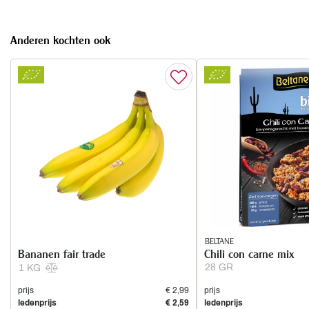
Anderen kochten ook
BELTANE
Bananen fair trade
Chili con carne mix
28 GR
1 KG
prijs
€ 2,99
prijs
ledenprijs
€ 2,59
ledenprijs