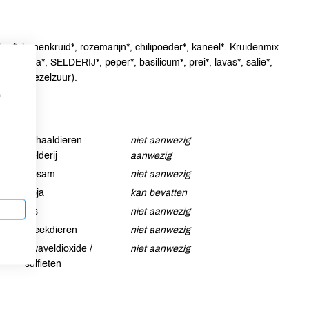
er*, bonenkruid*, rozemarijn*, chilipoeder*, kaneel*. Kruidenmix
*, paprika*, SELDERIJ*, peper*, basilicum*, prei*, lavas*, salie*,
oxide (kiezelzuur).
p
Schaaldieren
niet aanwezig
Selderij
aanwezig
Sesam
niet aanwezig
Soja
kan bevatten
Vis
niet aanwezig
Weekdieren
niet aanwezig
Zwaveldioxide /
niet aanwezig
sulfieten