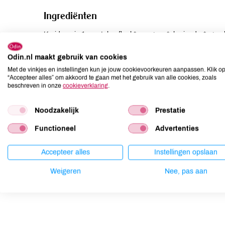
Ingrediënten
Kruidenmix 1: zout, knoflook*, oregano*, koriander*, gemb
2: rijstmeel*, ruwe rietsuiker*, zout, aardappelzetmeel*, ui
marjolein*, zonnebloemolie*, antiklontermiddel: siliciumdi
Odin.nl maakt gebruik van cookies
Met de vinkjes en instellingen kun je jouw cookievoorkeuren aanpassen. Klik o
“Accepteer alles” om akkoord te gaan met het gebruik van alle cookies, zoals
Allergenen
beschreven in onze
cookieverklaring
.
Aardnoten
niet aanwezig
Noodzakelijk
Prestatie
Ei
niet aanwezig
Functioneel
Advertenties
Gluten
niet aanwezig
Lactose
niet aanwezig
Accepteer alles
Instellingen opslaan
Lupine
niet aanwezig
Mosterd
kan bevatten
Weigeren
Nee, pas aan
Noten
niet aanwezig