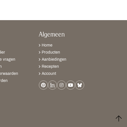
Algemeen
Home
ier
Producten
e vragen
Aanbiedingen
n
Recepten
orwaarden
Account
rden