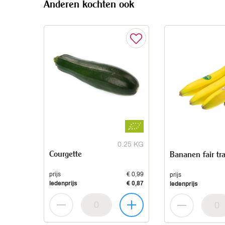
Anderen kochten ook
0.25 KG
Courgette
Bananen fair tr
prijs
€ 0,99
prijs
ledenprijs
€ 0,87
ledenprijs