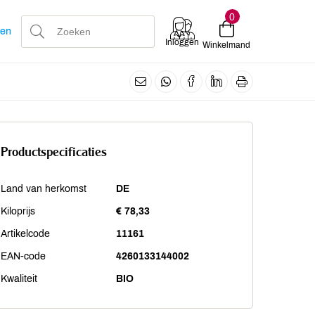
0
len
Inloggen
Winkelmand
Productspecificaties
Land van herkomst
DE
Kiloprijs
€ 78,33
Artikelcode
11161
EAN-code
4260133144002
Kwaliteit
BIO