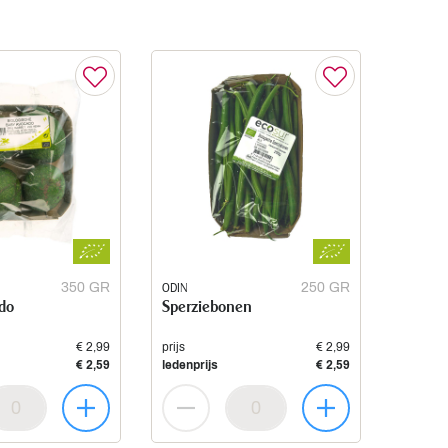
350 GR
ODIN
250 GR
do
Sperziebonen
€ 2,99
prijs
€ 2,99
€ 2,59
ledenprijs
€ 2,59