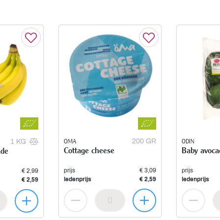
OMA
200 GR
ODIN
1 KG
Cottage cheese
Baby avoca
ade
prijs
€ 3,09
prijs
€ 2,99
ledenprijs
€ 2,59
ledenprijs
€ 2,59