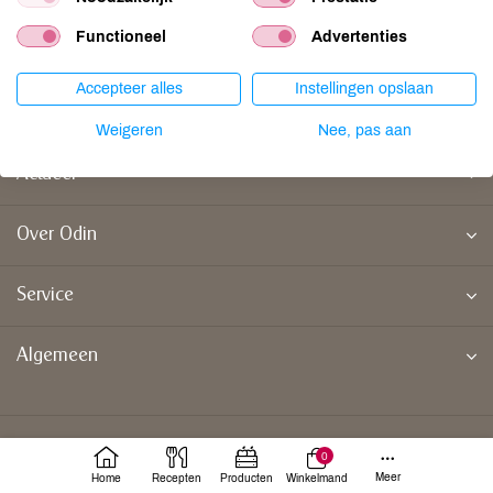
Functioneel
Advertenties
Accepteer alles
Instellingen opslaan
Doe mee
Weigeren
Nee, pas aan
Actueel
Over Odin
Service
Algemeen
0
Meer
Home
Recepten
Producten
Winkelmand