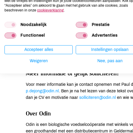
Met de vinkjes en instellingen kun je jouw cookievoorkeuren aanpassen. Klik o
Wij bieden een functie waar je je leiderschap verder 
“Accepteer alles” om akkoord te gaan met het gebruik van alle cookies, zoals
idealen te verwezenlijken;
beschreven in onze
cookieverklaring
.
Salaris tussen de € €3.900 en €4.395 bruto (obv. 37 u
Noodzakelijk
Prestatie
Een arbeidsovereenkomst voor een jaar, met de inten
arbeidsovereenkomst voor onbepaalde tijd;
Functioneel
Advertenties
Toegang tot OpenUp – het online platform voor mentale
Accepteer alles
Instellingen opslaan
Secundaire voorwaarden zoals 20% korting op je boo
Weigeren
Nee, pas aan
Meer informatie of gelijk solliciteren?
Voor meer informatie kan je contact opnemen met Paul d
p.dejong@odin.nl
. Ben je na het lezen van deze tekst over
dan je CV en motivatie naar
solliciteren@odin.nl
en wie we
Over Odin
Odin is een biologische voedselcoöperatie met winkels 
een groothandel met een distributiecentrum in Gelderma