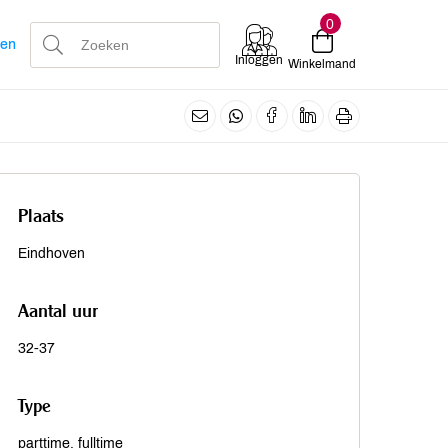
0
len
Inloggen
Winkelmand
Plaats
Eindhoven
Aantal uur
32-37
Type
parttime, fulltime