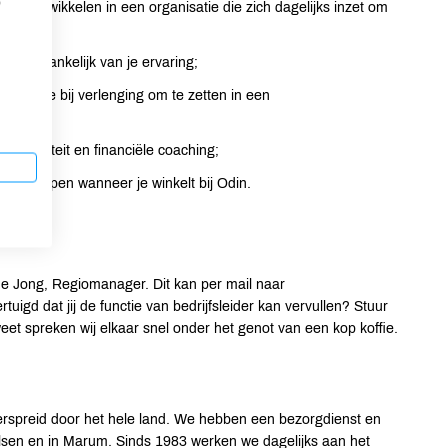
p
kunt ontwikkelen in een organisatie die zich dagelijks inzet om
ur) afhankelijk van je ervaring;
tie deze bij verlenging om te zetten in een
 vitaliteit en financiële coaching;
dschappen wanneer je winkelt bij Odin.
e Jong, Regiomanager. Dit kan per mail naar
tuigd dat jij de functie van bedrijfsleider kan vervullen? Stuur
et spreken wij elkaar snel onder het genot van een kop koffie.
verspreid door het hele land. We hebben een bezorgdienst en
lsen en in Marum. Sinds 1983 werken we dagelijks aan het