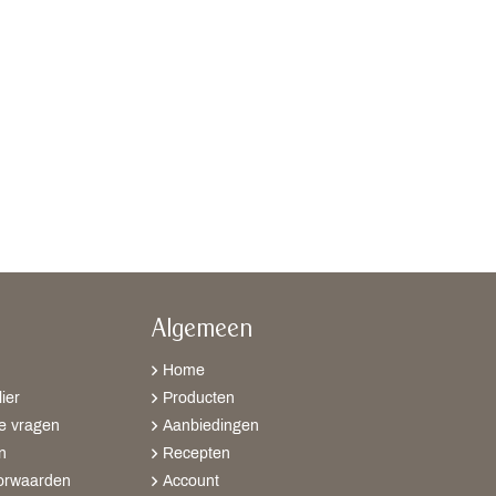
Algemeen
Home
ier
Producten
e vragen
Aanbiedingen
n
Recepten
orwaarden
Account