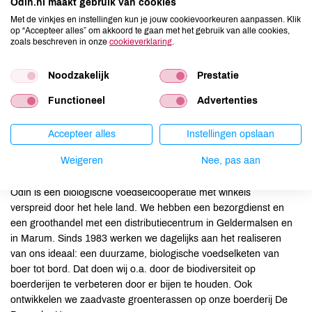
Odin.nl maakt gebruik van cookies
Eerst meer weten of gelijk solliciteren?
Met de vinkjes en instellingen kun je jouw cookievoorkeuren aanpassen. Klik
op “Accepteer alles” om akkoord te gaan met het gebruik van alle cookies,
Heb je nog vragen over deze functie? Stuur dan een mail ter
zoals beschreven in onze
cookieverklaring
.
attentie van Erwin, Teamleider Bezorgdienst, via
e.blom@odin.nl
. Heb je geen vragen maar wil je gelijk
Noodzakelijk
Prestatie
solliciteren? Wij vragen je alleen te solliciteren als je
beschikbaar bent op de aangegeven tijden. Schrijf dan een e-
Functioneel
Advertenties
mail waarom jij de persoon bent die wij zoeken en stuur deze
samen met je cv aan
solliciteren@odin.nl
Accepteer alles
Instellingen opslaan
Weigeren
Nee, pas aan
Over Odin
Odin is een biologische voedselcoöperatie met winkels
verspreid door het hele land. We hebben een bezorgdienst en
een groothandel met een distributiecentrum in Geldermalsen en
in Marum. Sinds 1983 werken we dagelijks aan het realiseren
van ons ideaal: een duurzame, biologische voedselketen van
boer tot bord. Dat doen wij o.a. door de biodiversiteit op
boerderijen te verbeteren door er bijen te houden. Ook
ontwikkelen we zaadvaste groenterassen op onze boerderij De