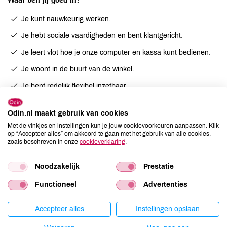
Je kunt nauwkeurig werken.
Je hebt sociale vaardigheden en bent klantgericht.
Je leert vlot hoe je onze computer en kassa kunt bedienen.
Je woont in de buurt van de winkel.
Je bent redelijk flexibel inzetbaar.
Odin.nl maakt gebruik van cookies
Eerst meer weten?
Met de vinkjes en instellingen kun je jouw cookievoorkeuren aanpassen. Klik
op “Accepteer alles” om akkoord te gaan met het gebruik van alle cookies,
Meer informatie bij Thomas Luttikhold, Bedrijfsleider Odin
zoals beschreven in onze
cookieverklaring
.
Woerden. Dit kan via
t.luttikhold@odin.nl
.
Noodzakelijk
Prestatie
Solliciteren?
Functioneel
Advertenties
Wij vragen je alleen te solliciteren als je beschikbaar bent op de
de aangegeven tijden. Zo ja, dan zijn we benieuwd naar jouw
Accepteer alles
Instellingen opslaan
sollicitatie. Schrijf ons waarom jij graag bij Odin wilt werken en