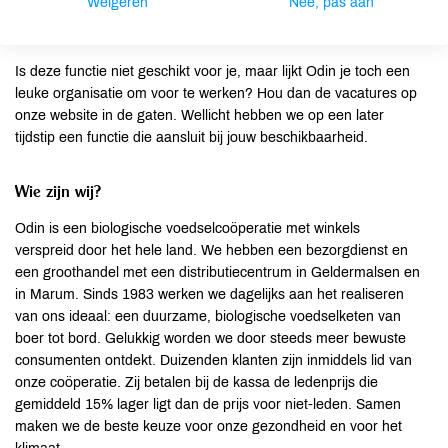
stuur deze motivatie samen met jouw CV naar Thomas
Weigeren
Nee, pas aan
Luttikhold via
solliciteren@odin.nl
.
Is deze functie niet geschikt voor je, maar lijkt Odin je toch een
leuke organisatie om voor te werken? Hou dan de vacatures op
onze website in de gaten. Wellicht hebben we op een later
tijdstip een functie die aansluit bij jouw beschikbaarheid.
Wie zijn wij?
Odin is een biologische voedselcoöperatie met winkels
verspreid door het hele land. We hebben een bezorgdienst en
een groothandel met een distributiecentrum in Geldermalsen en
in Marum. Sinds 1983 werken we dagelijks aan het realiseren
van ons ideaal: een duurzame, biologische voedselketen van
boer tot bord. Gelukkig worden we door steeds meer bewuste
consumenten ontdekt. Duizenden klanten zijn inmiddels lid van
onze coöperatie. Zij betalen bij de kassa de ledenprijs die
gemiddeld 15% lager ligt dan de prijs voor niet-leden. Samen
maken we de beste keuze voor onze gezondheid en voor het