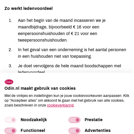
Zo werkt ledenvoordeel
Aan het begin van de maand incasseren we je
maandbijdrage, bijvoorbeeld € 16 voor een
eenpersoonshuishouden of € 21 voor een
tweepersoonshuishouden.
In het geval van een onderneming is het aantal personen
in een huishouden niet van toepassing.
Je doet vervolgens de hele maand boodschappen met
ledenvoordeel.
Aan het einde van iedere maand controleren wij hoeveel
Odin.nl maakt gebruik van cookies
ledenvoordeel je in totaal hebt gehad.
Met de vinkjes en instellingen kun je jouw cookievoorkeuren aanpassen. Klik
Was het ledenvoordeel minder dan je maandbijdrage? Dan
op “Accepteer alles” om akkoord te gaan met het gebruik van alle cookies,
ontvang je de (restant)maandbijdrage terug in de vorm
zoals beschreven in onze
cookieverklaring
.
van boodschappensaldo op de ledenpas. Was het meer,
dan heb je je maandbijdrage aan voordeel verbruikt.
Noodzakelijk
Prestatie
Boodschappensaldo kun je laten verrekenen met een
Functioneel
Advertenties
volgende aankoop, zowel in de winkel als bij een online